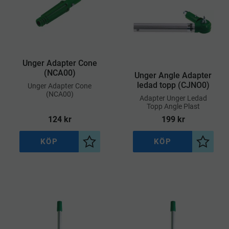
Unger Adapter Cone
(NCA00)
Unger Angle Adapter
ledad topp (CJNO0)
​Unger Adapter Cone
(NCA00)
​Adapter Unger Ledad
Topp Angle Plast
124
kr
199
kr
KÖP
KÖP
Lägg till i önskelista
Lägg til