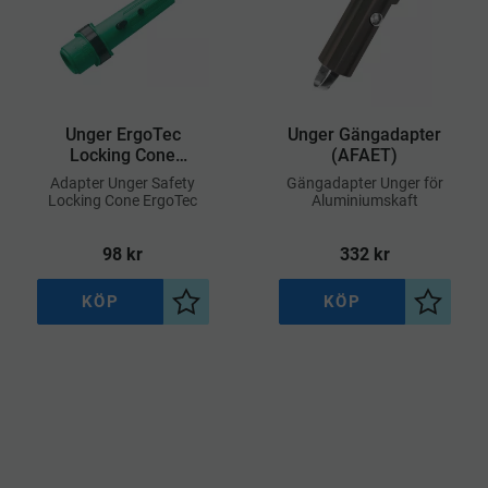
Unger ErgoTec
Unger Gängadapter
Locking Cone
(AFAET)
(NCAN0)
​Adapter Unger Safety
​Gängadapter Unger för
Locking Cone ErgoTec
Aluminiumskaft
98
kr
332
kr
KÖP
KÖP
l i önskelista
Lägg till i önskelista
Lägg til