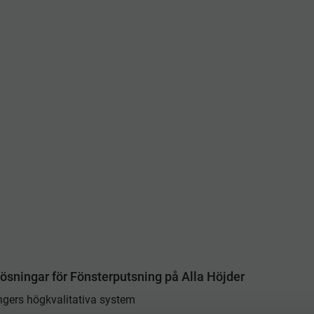
l i önskelista
ösningar för Fönsterputsning på Alla Höjder
ngers högkvalitativa system