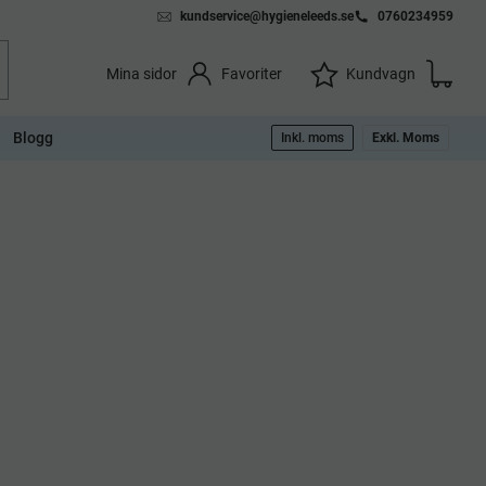
kundservice@hygieneleeds.se
0760234959
Kundvag
Önskelista
Favoriter
Kundvagn
Mina sidor
Blogg
Inkl. moms
Exkl. Moms