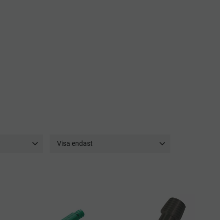
Visa endast
Finns i lager
8