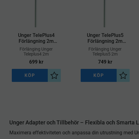
Unger TelePlus4
Unger TelePlus5
Förlängning 2m
Förlängning 2m
(T4200)
(T5200)
​Förlänging Unger
​Förlänging Unger
Teleplus4 2m
Teleplus5 2m
699
kr
749
kr
KÖP
KÖP
Lägg till i önskelista
Lägg til
Unger Adapter och Tillbehör – Flexibla och Smarta L
Maximera effektiviteten och anpassa din utrustning med U