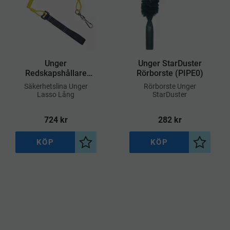
Unger
Unger StarDuster
Redskapshållare
Rörborste (PIPE0)
(PBR00)
​Säkerhetslina Unger
​Rörborste Unger
Lasso Lång
StarDuster
724
kr
282
kr
KÖP
KÖP
l i önskelista
Lägg till i önskelista
Lägg till