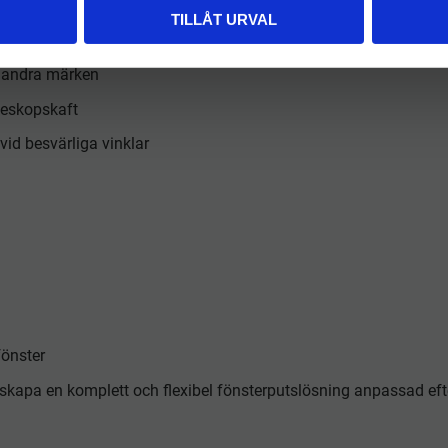
TILLÅT URVAL
appade verktyg vid arbete på höjd
h andra märken
eleskopskaft
vid besvärliga vinklar
fönster
skapa en komplett och flexibel fönsterputslösning anpassad efte