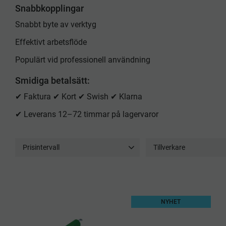
Snabbkopplingar
Snabbt byte av verktyg
Effektivt arbetsflöde
Populärt vid professionell användning
Smidiga betalsätt:
✔ Faktura ✔ Kort ✔ Swish ✔ Klarna
✔ Leverans 12–72 timmar på lagervaror
Prisintervall
Tillverkare
98
749
Unger
8
NYHET