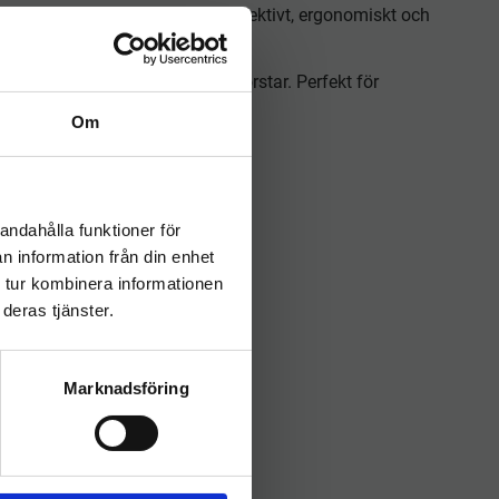
om gör det enklare att arbeta effektivt, ergonomiskt och
eller höjd.
 som skrapor, tvättpälsar och borstar. Perfekt för
Om
andahålla funktioner för
n information från din enhet
 tur kombinera informationen
deras tjänster.
Marknadsföring