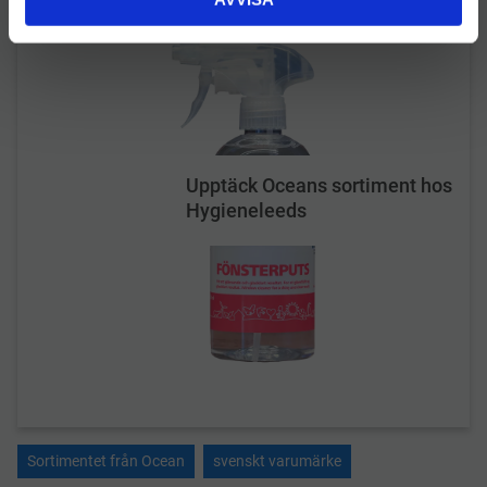
Upptäck Oceans sortiment hos
Hygieneleeds
Sortimentet från Ocean
svenskt varumärke