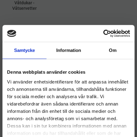
Våtdukar -
Våtservetter
Hygieneleeds utökar sitt
Samtycke
Information
Om
sortiment – erbjuder nu hela
Durable-sortimentet
Denna webbplats använder cookies
Vi använder enhetsidentifierare för att anpassa innehållet
och annonserna till användarna, tillhandahålla funktioner
för sociala medier och analysera vår trafik. Vi
vidarebefordrar även sådana identifierare och annan
information från din enhet till de sociala medier och
Välkommen till hygieneleeds.se
annons- och analysföretag som vi samarbetar med.
Vill du handla som företag eller privatperson?
Brabantia Soptunnor och
Dessa kan i sin tur kombinera informationen med annan
papperskorgar
information som du har tillhandahållit eller som de har