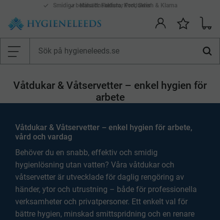
Smidiga betalsätt: Faktura, Kort, Swish & Klarna
Mina önskelistor Produkter
Kundv
Önskelis
Meny
Våtdukar & Våtservetter – enkel hygien för
arbete
Våtdukar & Våtservetter – enkel hygien för arbete,
vård och vardag
Behöver du en snabb, effektiv och smidig
hygienlösning utan vatten? Våra våtdukar och
våtservetter är utvecklade för daglig rengöring av
händer, ytor och utrustning – både för professionella
verksamheter och privatpersoner. Ett enkelt val för
bättre hygien, minskad smittspridning och en renare