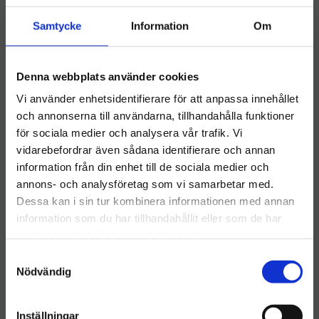
Samtycke
Information
Om
Denna webbplats använder cookies
3M Rondell 12" Vit
3M Rondell 12" Röd
Vi använder enhetsidentifierare för att anpassa innehållet
​Golvvårdsrondell 3M Vit 12
​Golvvårdsrondell 3M Röd 12
Inch
Inch
och annonserna till användarna, tillhandahålla funktioner
115
kr
120
kr
för sociala medier och analysera vår trafik. Vi
vidarebefordrar även sådana identifierare och annan
INFO
INFO
information från din enhet till de sociala medier och
Välkommen till hygieneleeds.se
Lägg till i önskelista
Lägg ti
annons- och analysföretag som vi samarbetar med.
Vill du handla som företag eller privatperson?
Dessa kan i sin tur kombinera informationen med annan
information som du har tillhandahållit eller som de har
samlat in när du har använt deras tjänster.
FÖRETAG
S
Priser visas exkl. moms
Nödvändig
a
m
PRIVAT
t
Inställningar