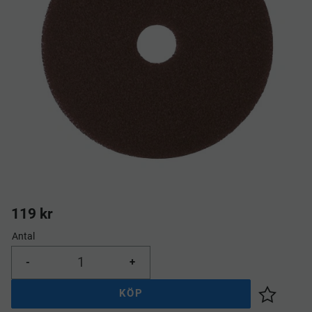
119
kr
Antal
-
+
KÖP
Lägg till 