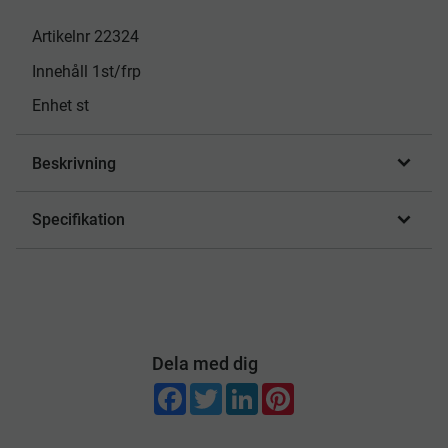
Artikelnr 22324
Innehåll 1st/frp
Enhet st
Beskrivning
Specifikation
Dela med dig
F
T
L
P
a
w
i
i
c
i
n
n
e
t
k
t