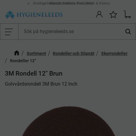
Smidiga betalsätt: Faktura, Kort, Swish & Klarna
Mina önskelistor Produkter
Kundv
Önskelis
Meny
Sortiment
Rondeller och Slipnät
Skurrondeller
Rondeller 12"
3M Rondell 12" Brun
​Golvvårdsrondell 3M Brun 12 Inch