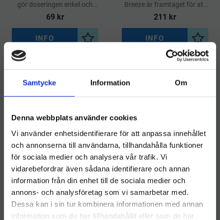
gör doseringen enkel och
Breeze är framtaget för att
passar både för hushåll och
ge textilier en härlig mjukhet
69
kr
211
kr
professionell tvätt
och en långvarig fräsch doft
INFO
INFO
Lägg till i önskelista
Lägg ti
Samtycke
Information
Om
NYHET
Denna webbplats använder cookies
Vi använder enhetsidentifierare för att anpassa innehållet
och annonserna till användarna, tillhandahålla funktioner
för sociala medier och analysera vår trafik. Vi
vidarebefordrar även sådana identifierare och annan
​Activa Bio Sport Wash
information från din enhet till de sociala medier och
Välkommen till hygieneleeds.se
5L
Activa Bio Sport Wash
annons- och analysföretag som vi samarbetar med.
Vill du handla som företag eller privatperson?
1L
Ett mycket effektivt
Dessa kan i sin tur kombinera informationen med annan
biologiskt tvättmedel till
Ett mycket effektivt
information som du har tillhandahållit eller som de har
funktions- och