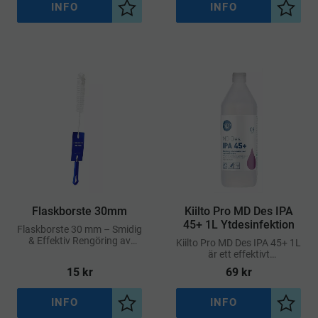
INFO
INFO
Lägg till i önskelista
Lägg ti
​Flaskborste 30mm
Kiilto Pro MD Des IPA
45+ 1L Ytdesinfektion
Flaskborste 30 mm – Smidig
& Effektiv Rengöring av
Kiilto Pro MD Des IPA 45+ 1L
Flaskor och Rör
är ett effektivt
ytdesinfektionsmedel för
15
kr
69
kr
daglig användning på ytor
med krav på både renhet
och materialvänlighet
INFO
INFO
Lägg till i önskelista
Lägg ti