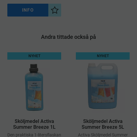
INFO
Lägg till i önskelista
Andra tittade också på
NYHET
NYHET
​Sköljmedel Activa
​Sköljmedel Activa
Summer Breeze 1L
Summer Breeze 5L
Den praktiska 1-litersflaskan
Activa Sköljmedel Summer