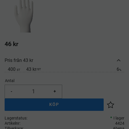
46
kr
Pris från 43 kr
400
43 kr
6
/
ST
ST
%
Antal
-
+
KÖP
Lägg till 
Lagerstatus
I lager
Artikelnr
4424
Tillverkare
Abena