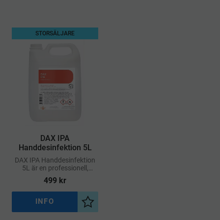
STORSÄLJARE
DAX IPA
Handdesinfektion 5L
DAX IPA Handdesinfektion
5L är en professionell,
parfymfri handdesinfektion
499
kr
baserad på 70 vol%
isopropanol
INFO
Lägg till i önskelista