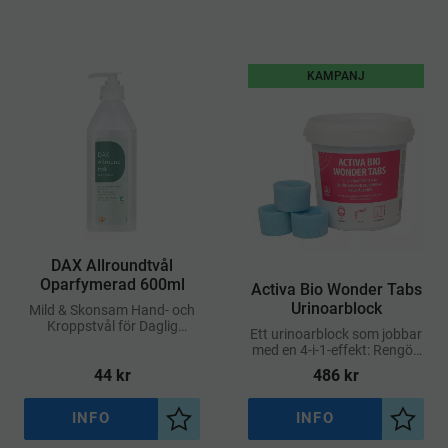
KAMPANJ
​DAX Allroundtvål
Oparfymerad 600ml
​Activa Bio Wonder Tabs
Urinoarblock
Mild & Skonsam Hand- och
Kroppstvål för Daglig
Ett urinoarblock som jobbar
Användning
med en 4-i-1-effekt: Rengör,
avkalkar, deodoriserar och
44
kr
486
kr
underhåller
avloppssystemet i ett enda
steg
INFO
INFO
Lägg till i önskelista
Lägg ti