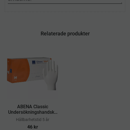
Relaterade produkter
ABENA Classic
Undersökningshandske
Vinyl Puderfri M
Hållbarhetstid 5 år
46
kr