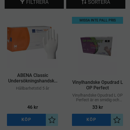
FILTRERA
SORTERA
MISSA INTE PALL PRIS
ABENA Classic
Undersökningshandske
Vinylhandske Opudrad L
Vinyl Puderfri M
OP Perfect
Hållbarhetstid 5 år
Vinylhandske Opudrad L OP
Perfect är en smidig och
bekväm engångshandske
46
kr
33
kr
som passar utmärkt för
städarbete och enklare
vårduppgifter
KÖP
KÖP
Lägg till i önskelista
Lägg ti