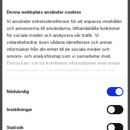
Denna webbplats använder cookies
Vi använder enhetsidentifierare för att anpassa innehållet
och annonserna till användarna, tillhandahålla funktioner
för sociala medier och analysera vår trafik. Vi
vidarebefordrar även sådana identifierare och annan
information från din enhet till de sociala medier och
Välkommen till hygieneleeds.se
annons- och analysföretag som vi samarbetar med.
Vill du handla som företag eller privatperson?
Dessa kan i sin tur kombinera informationen med annan
information som du har tillhandahållit eller som de har
Vinylhandske Opudrad
Vägghållare
samlat in när du har använt deras tjänster.
FÖRETAG
M OP Perfect
Engångshandskar 3
Komplett
S
​Vinylhandske Opudrad M
​Vägghållare
Priser visas exkl. moms
OP Perfect
Engångshandskar 3
Nödvändig
a
Komplett
33
kr
425
kr
m
PRIVAT
t
Inställningar
KÖP
KÖP
Priser visas inkl. moms
Lägg till i önskelista
Lägg ti
y
c
k
Statistik