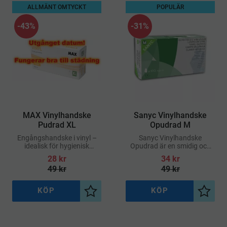
ALLMÄNT OMTYCKT
POPULÄR
43
%
31
%
​MAX Vinylhandske
​Sanyc Vinylhandske
Pudrad XL
Opudrad M
Engångshandske i vinyl –
Sanyc Vinylhandske
idealisk för hygienisk
Opudrad är en smidig och
hantering i vård, kök och
bekväm engångshandske
28
kr
34
kr
städmiljöer
av vinyl, framtagen för
49
kr
49
kr
hygieniska arbetsuppgifter
där skydd och komfort är
viktigt
KÖP
KÖP
Lägg till i önskelista
Lägg ti