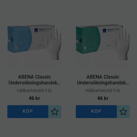
​ABENA Classic
​ABENA Classic
Undersökningshandske
Undersökningshandske
Vinyl Puderfri L
Vinyl Puderfri S
Hållbarhetstid 5 år
Hållbarhetstid 5 år
46
kr
46
kr
KÖP
KÖP
Lägg till i önskelista
Lägg ti