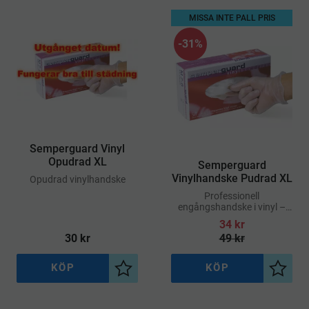
MISSA INTE PALL PRIS
31
%
​Semperguard Vinyl
Opudrad XL
​Semperguard
Vinylhandske Pudrad XL
Opudrad vinylhandske
Professionell
engångshandske i vinyl –
optimal för hygienarbete
34
kr
inom vård, kök och
30
kr
49
kr
städmiljöer
KÖP
KÖP
Lägg till i önskelista
Lägg ti