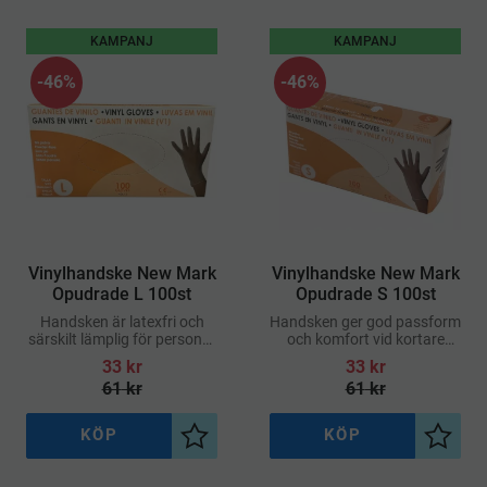
KAMPANJ
KAMPANJ
46
%
46
%
​Vinylhandske New Mark
​Vinylhandske New Mark
Opudrade L 100st
Opudrade S 100st
Handsken är latexfri och
Handsken ger god passform
särskilt lämplig för personer
och komfort vid kortare
med överkänslighet mot
arbetsmoment och är enkel
33
kr
33
kr
latex
att ta på och av
61
kr
61
kr
KÖP
KÖP
Lägg till i önskelista
Lägg ti