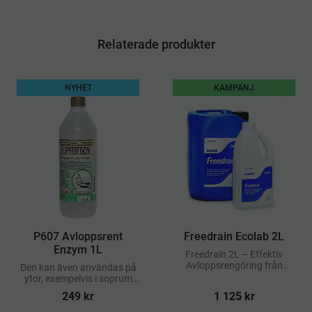
Relaterade produkter
NYHET
KAMPANJ
​P607 Avloppsrent
​Freedrain Ecolab 2L
Enzym 1L
Freedrain 2L – Effektiv
Avloppsrengöring från
Den kan även användas på
Ecolab
ytor, exempelvis i soprum
och runt golvbrunnar, där
249
kr
1 125
kr
den över tid bryter ner fett