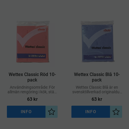
Wettex Classic Röd 10-
Wettex Classic Blå 10-
pack
pack
Användningsområde: För
Wettex Classic Blå är en
allmän rengöring i kök, städ,
svensktillverkad originalduk
vård, restaurang och
med mycket hög
63
kr
63
kr
hushåll
uppsugningsförmåga – den
absorberar upp till 15
gånger sin egen vikt i vätska
INFO
INFO
Lägg till i önskelista
Lägg ti