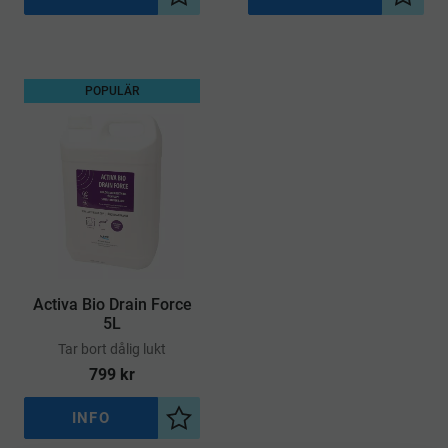
Lägg till i önskelista
Lägg ti
POPULÄR
Activa Bio Drain Force
5L
Tar bort dålig lukt
799
kr
INFO
Lägg till i önskelista