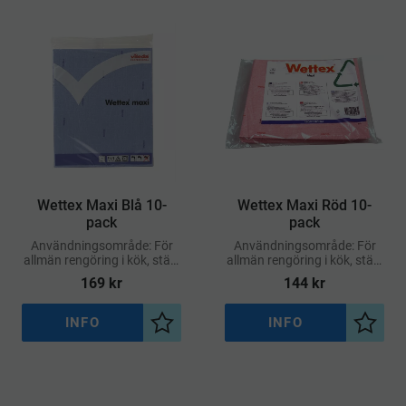
Wettex Maxi Blå 10-
Wettex Maxi Röd 10-
pack
pack
Användningsområde: För
Användningsområde: För
allmän rengöring i kök, städ,
allmän rengöring i kök, städ,
vård, restaurang och
vård, restaurang och
169
kr
144
kr
hushåll, särskilt vid behov av
hushåll, särskilt vid behov av
större duk
större duk
INFO
INFO
Lägg till i önskelista
Lägg ti