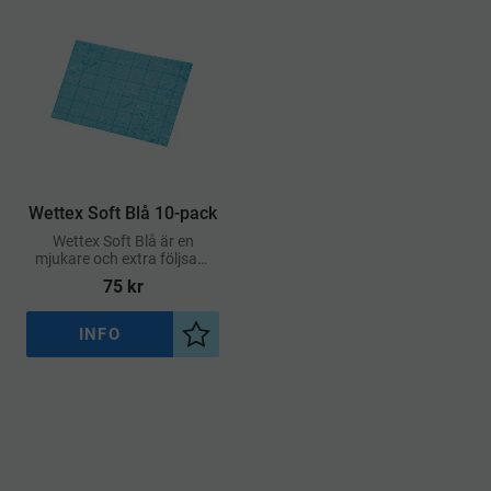
Wettex Soft Blå 10-pack
Wettex Soft Blå är en
mjukare och extra följsam
variant av den klassiska
75
kr
svampduken
INFO
Lägg till i önskelista