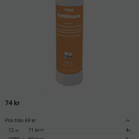
74
kr
Pris från 69 kr
12
71 kr
4
/
ST
ST
%