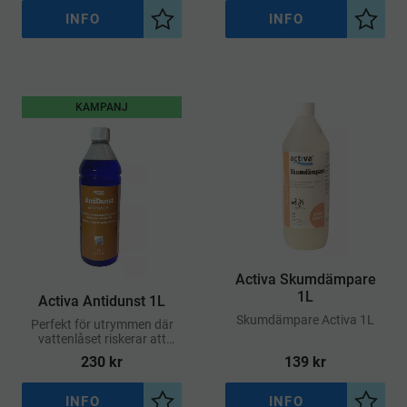
och motverkar dålig lukt
INFO
INFO
Lägg till i önskelista
Lägg ti
KAMPANJ
Activa Skumdämpare
1L
Activa Antidunst 1L
​Skumdämpare Activa 1L
Perfekt för utrymmen där
vattenlåset riskerar att
torka ut – exempelvis i
230
kr
139
kr
källare, sommarstugor,
förråd eller teknikutrymmen
INFO
INFO