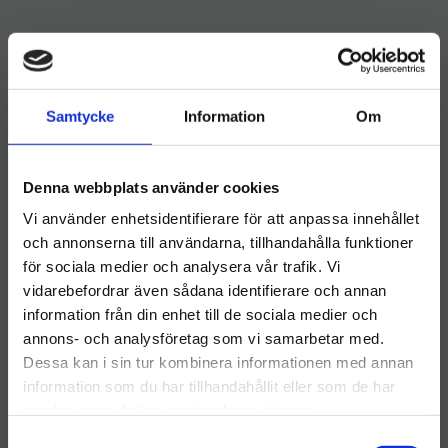
Andra tittade också på
Samtycke
Information
Om
KAMPANJ
69
%
Denna webbplats använder cookies
Vi använder enhetsidentifierare för att anpassa innehållet
och annonserna till användarna, tillhandahålla funktioner
för sociala medier och analysera vår trafik. Vi
vidarebefordrar även sådana identifierare och annan
Activa Free Handdisk 1L
information från din enhet till de sociala medier och
Välkommen till hygieneleeds.se
DAX Clinical
​Activa Free Handdisk 1L –
annons- och analysföretag som vi samarbetar med.
Vill du handla som företag eller privatperson?
Handdesinfektion 500ml
Skonsam & Effektiv
Dessa kan i sin tur kombinera informationen med annan
Handdisk
plus PUMP
DAX Handdesinfektion 500
information som du har tillhandahållit eller som de har
ml med pump
samlat in när du har använt deras tjänster.
FÖRETAG
19
kr
61
kr
45
kr
S