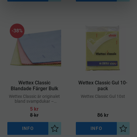
38
%
Wettex Classic
Wettex Classic Gul 10-
Blandade Färger Bulk
pack
Wettex Classic är originalet
​Wettex Classic Gul 10st
bland svampdukar –
tillverkad i Sverige och känd
5
kr
för sin höga kvalitet och
8
kr
86
kr
långa livslängd
INFO
INFO
Lägg till i önskelista
Lägg ti