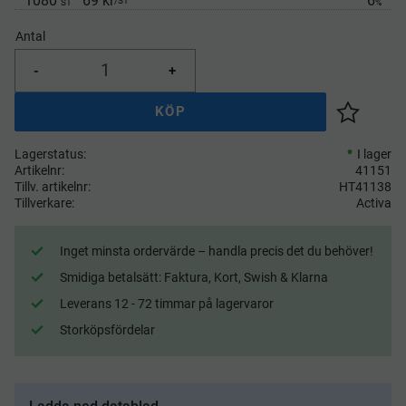
1080
69 kr
6
/
ST
ST
%
Antal
-
+
KÖP
Lägg till 
Lagerstatus
I lager
Artikelnr
41151
Tillv. artikelnr
HT41138
Tillverkare
Activa
Inget minsta ordervärde – handla precis det du behöver!
Smidiga betalsätt: Faktura, Kort, Swish & Klarna
Leverans 12 - 72 timmar på lagervaror
Storköpsfördelar