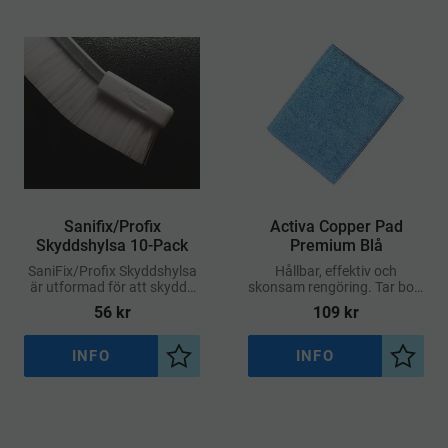
Sanifix/Profix
Activa Copper Pad
Skyddshylsa 10-Pack
Premium Blå
SaniFix/Profix Skyddshylsa
Hållbar, effektiv och
är utformad för att skydda
skonsam rengöring. Tar bort
stativ, redskap och känsliga
smuts som limrester, färg,
56
kr
109
kr
ytor från repor och slitage
och kalk på glasrutor – utan
vid användning
att repa
INFO
INFO
Lägg till i önskelista
Lägg ti