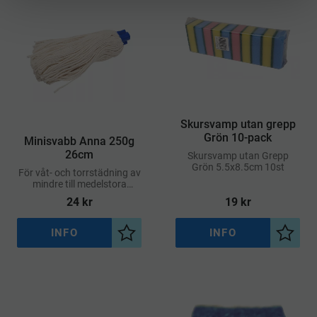
Skursvamp utan grepp
Grön 10-pack
Minisvabb Anna 250g
26cm
Skursvamp utan Grepp
Grön 5.5x8.5cm 10st
För våt- och torrstädning av
mindre till medelstora
golvytor, perfekt för hem,
24
kr
19
kr
kontor och trånga
utrymmen
INFO
INFO
Lägg till i önskelista
Lägg ti