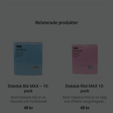
Relaterade produkter
​Diskduk Blå MAX – 10-
​Diskduk Röd MAX 10-
pack
pack
MAX Diskduk Blå är en
MAX Diskduk Röd är en tålig
klassisk och funktionell
och effektiv rengöringsduk
rengöringsduk som lämpar
som passar utmärkt för
48
kr
48
kr
sig för daglig användning
daglig användning i miljöer