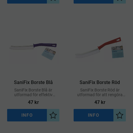
Lägg till i önskelista
Lägg ti
SaniFix Borste Blå
SaniFix Borste Röd
SaniFix Borste Blå är
SaniFix Borste Röd är
utformad för effektiv
utformad för att rengöra
rengöring där det annars är
där det normalt är svårt att
47
kr
47
kr
svårt att komma åt –
komma åt – exempelvis runt
exempelvis runt
vattenkranar, spisplattor,
vattenkranar, spisplattor,
kakelfogar och andra
INFO
INFO
Lägg till i önskelista
Lägg ti
kakelfogar och