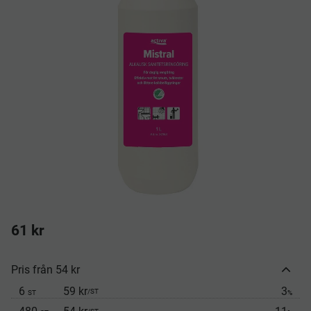
61
kr
Pris från 54 kr
6
59 kr
3
/
ST
ST
%