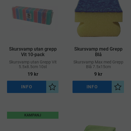
Skursvamp utan grepp
Skursvamp med Grepp
Vit 10-pack
Blå
​Skursvamp utan Grepp Vit
​Skursvamp Max med Grepp
5.5x8.5cm 10st
Blå 7.5x15cm
19
kr
9
kr
INFO
INFO
Lägg till i önskelista
Lägg ti
KAMPANJ