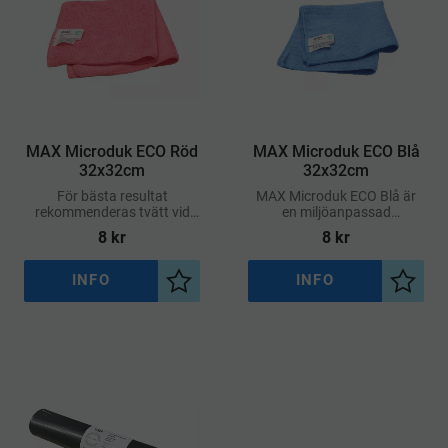
MAX Microduk ECO Röd
MAX Microduk ECO Blå
32x32cm
32x32cm
För bästa resultat
MAX Microduk ECO Blå är
rekommenderas tvätt vid
en miljöanpassad
60°C, vilket är mer skonsamt
mikrofiberduk med bra
8
kr
8
kr
för miljön
kvalitet och funktion
INFO
INFO
Lägg till i önskelista
Lägg ti