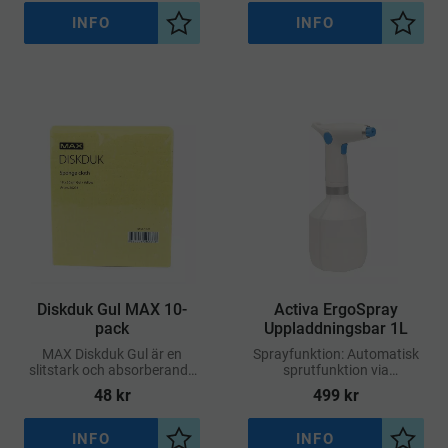
inom kök, städ och
med höga hygienkrav
livsmedelshantering
INFO
INFO
Lägg till i önskelista
Lägg ti
​Diskduk Gul MAX 10-
Activa ErgoSpray
pack
Uppladdningsbar 1L
MAX Diskduk Gul är en
Sprayfunktion: Automatisk
slitstark och absorberande
sprutfunktion via
rengöringsduk som passar
knapptryck – jämn och
48
kr
499
kr
perfekt för dagligt bruk i
konstant dimma
miljöer med höga
hygienkrav
INFO
INFO