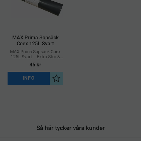
​MAX Prima Sopsäck
Coex 125L Svart
MAX Prima Sopsäck Coex
125L Svart – Extra Stor &
Slitstark Avfallssäck
45
kr
INFO
Lägg till i önskelista
Så här tycker våra kunder