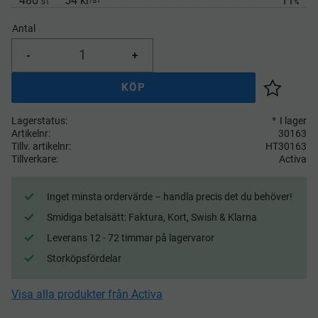
480
54 kr
11
/
ST
ST
%
Antal
-
+
KÖP
Lägg till 
Lagerstatus
I lager
Artikelnr
30163
Tillv. artikelnr
HT30163
Tillverkare
Activa
Inget minsta ordervärde – handla precis det du behöver!
Smidiga betalsätt: Faktura, Kort, Swish & Klarna
Leverans 12 - 72 timmar på lagervaror
Storköpsfördelar
Visa alla produkter från Activa