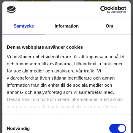
Samtycke
Information
Om
Denna webbplats använder cookies
Sanyc Gummihandske
​Sanyc Gummihandske
Flossad – Storlek S (7)
Flossad M (8)
Vi använder enhetsidentifierare för att anpassa innehållet
Sanyc Gummihandske
Sanyc Gummihandske
och annonserna till användarna, tillhandahålla funktioner
Flossad – Storlek S (7)
Flossad – Storlek M (8)
för sociala medier och analysera vår trafik. Vi
15
kr
15
kr
vidarebefordrar även sådana identifierare och annan
information från din enhet till de sociala medier och
Välkommen till hygieneleeds.se
INFO
INFO
Lägg till i önskelista
Lägg ti
annons- och analysföretag som vi samarbetar med.
Vill du handla som företag eller privatperson?
Dessa kan i sin tur kombinera informationen med annan
information som du har tillhandahållit eller som de har
samlat in när du har använt deras tjänster.
FÖRETAG
NYHET
S
Priser visas exkl. moms
Nödvändig
a