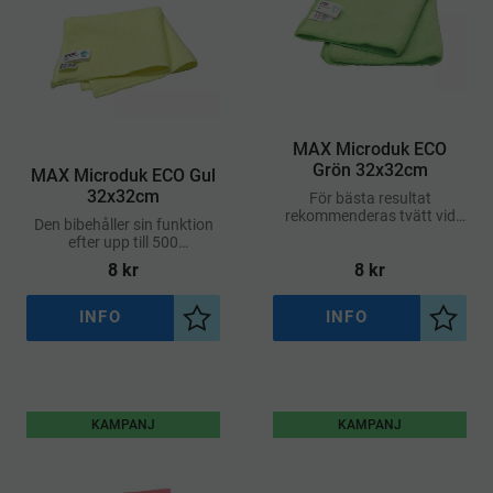
MAX Microduk ECO
Grön 32x32cm
MAX Microduk ECO Gul
32x32cm
För bästa resultat
rekommenderas tvätt vid
Den bibehåller sin funktion
60°C, vilket är mer skonsamt
efter upp till 500
för miljön
maskintvättar och krymper
8
kr
8
kr
mindre än 6%
INFO
INFO
Lägg till i önskelista
Lägg ti
KAMPANJ
KAMPANJ