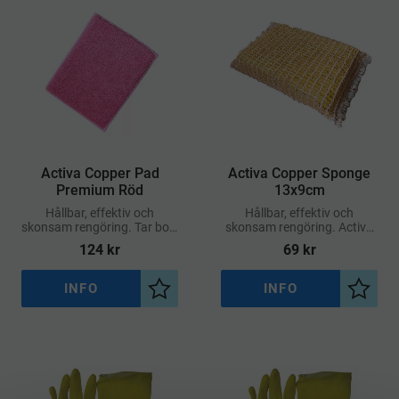
Activa Copper Pad
Activa Copper Sponge
Premium Röd
13x9cm
Hållbar, effektiv och
Hållbar, effektiv och
skonsam rengöring. Tar bort
skonsam rengöring. Activa
smuts som limrester, färg,
Copper rengör lika effektivt
124
kr
69
kr
och kalk på glasrutor – utan
som stålull eller stålboll men
att repa
på ett mycket skonsammare
sätt
INFO
INFO
Lägg till i önskelista
Lägg ti