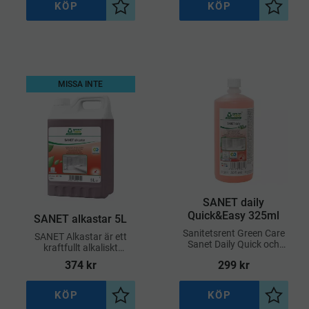
KÖP
KÖP
Lägg till i önskelista
Lägg til
MISSA INTE
SANET daily
Quick&Easy 325ml
SANET alkastar 5L
​Sanitetsrent Green Care
SANET Alkastar är ett
Sanet Daily Quick och
kraftfullt alkaliskt
Easy 325ml
rengöringsmedel
374
kr
299
kr
utvecklat för daglig
rengöring i
sanitetsutrymmen
KÖP
KÖP
Lägg till i önskelista
Lägg til