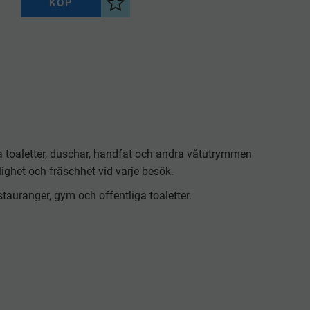
KÖP
l i önskelista
Lägg till i önskelista
öra toaletter, duschar, handfat och andra våtutrymmen
ighet och fräschhet vid varje besök.
stauranger, gym och offentliga toaletter.