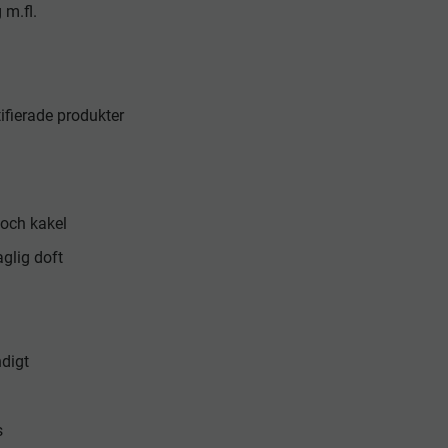
 m.fl.
ifierade produkter
 och kakel
glig doft
h
ndigt
s