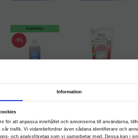
KAMPANJ
9
%
​SANET inoSwitch 1L
Refillpåse
​OCEAN Sanitet
Information
Badrum 1L
SANET inoSwitch
Refillpåse 1L –
Flaskan är tillverkad av
Välkommen till
Miljövänlig Påfyllning för
bioplast och produkten
Smart Sanitetstvätt
cookies
är märkt med Bra Miljöval
hygieneleeds.se
78
kr
– ett hållbart val för både
86
kr
149
kr
e för att anpassa innehållet och annonserna till användarna, tillh
miljö och användare
Vill du handla som företag eller privatperson?
vår trafik. Vi vidarebefordrar även sådana identifierare och anna
KÖP
KÖP
nnons- och analysföretag som vi samarbetar med. Dessa kan i sin