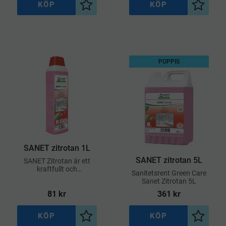
KÖP
KÖP
l i önskelista
Lägg till i önskelista
Lägg til
POPPIS
SANET zitrotan 1L
SANET zitrotan 5L
SANET Zitrotan är ett
kraftfullt och
​Sanitetsrent Green Care
materialvänligt
Sanet Zitrotan 5L
sanitetsrengöringsmedel
81
kr
361
kr
baserat på citronsyra
KÖP
KÖP
l i önskelista
Lägg till i önskelista
Lägg til