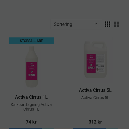
Välj sortering
Välj
STORSÄLJARE
Activa Cirrus 5L
Activa Cirrus 1L
Activa Cirrus 5L
​Kalkborttagning Activa
Cirrus 1L
74
kr
312
kr