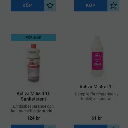
badrum och
KÖP
KÖP
våtutrymmen
Lägg till i önskelista
Lägg til
POPULÄR
Activa Mistral 1L
Activa Milizid 1L
Lämplig för rengöring av
Sanitetsrent
toaletter, handfat,
duschar, badkar och
En tidsbesparande och
övriga våtutrymmen
kostnadseffektiv produkt
som även är skonsam
124
kr
61
kr
mot miljön