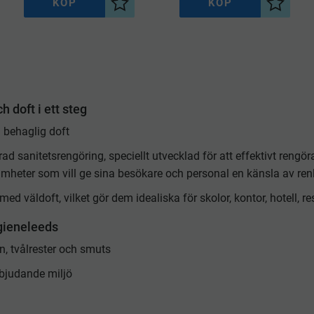
KÖP
KÖP
l i önskelista
Lägg till i önskelista
Lägg til
 doft i ett steg
 behaglig doft
ad sanitetsrengöring, speciellt utvecklad för att effektivt reng
amheter som vill ge sina besökare och personal en känsla av renl
 väldoft, vilket gör dem idealiska för skolor, kontor, hotell, re
gieneleeds
en, tvålrester och smuts
nbjudande miljö