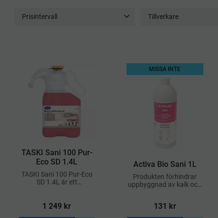
Prisintervall
Tillverkare
50
1 249
Activa
8
Diversey
Gipeco
1
Green Care Professiona
MISSA INTE
Visa fler
​TASKI Sani 100 Pur-
Eco SD 1.4L
Activa Bio Sani 1L
TASKI Sani 100 Pur-Eco
Produkten förhindrar
SD 1.4L är ett
uppbyggnad av kalk och
högpresterande
mineralbeläggningar
sanitetsrengöringsmedel
samt eliminerar dålig lukt
1 249
kr
131
kr
från Diversey, framtaget
vid källan
för daglig rengöring av