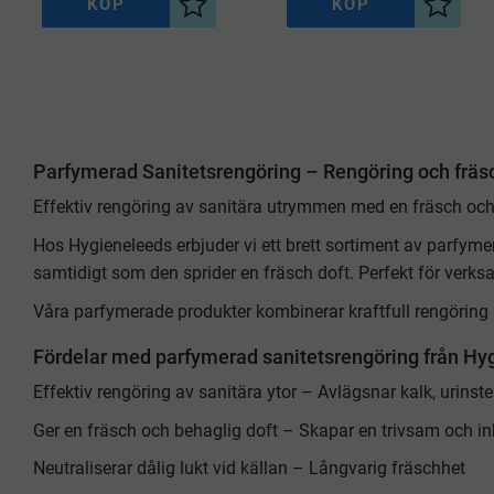
KÖP
KÖP
Lägg till i önskelista
Lägg til
Parfymerad Sanitetsrengöring – Rengöring och fräsch
Effektiv rengöring av sanitära utrymmen med en fräsch och
Hos Hygieneleeds erbjuder vi ett brett sortiment av parfymer
samtidigt som den sprider en fräsch doft. Perfekt för verks
Våra parfymerade produkter kombinerar kraftfull rengöring med
Fördelar med parfymerad sanitetsrengöring från Hy
Effektiv rengöring av sanitära ytor – Avlägsnar kalk, urinst
Ger en fräsch och behaglig doft – Skapar en trivsam och i
Neutraliserar dålig lukt vid källan – Långvarig fräschhet