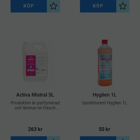
KÖP
KÖP
l i önskelista
Lägg till i önskelista
Lägg til
Activa Mistral 5L
Hygilen 1L
Produkten är parfymerad
​Sanitetsrent Hygilen 1L
och lämnar en fräsch
doft efter rengöring
263
kr
50
kr