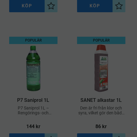
KÖP
KÖP
l i önskelista
Lägg till i önskelista
Lägg till
POPULÄR
POPULÄR
P7 Saniprol 1L
SANET alkastar 1L
P7 Saniprol 1L –
Den är fri från klor och
Rengörings- och
syra, vilket gör den både
desinfektionsmedel för
materialvänlig och säker
toaletter, badrum och
att använda för
144
kr
86
kr
sanitetsutrymmen
personalen