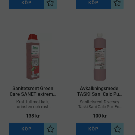
KÖP
KÖP
l i önskelista
Lägg till i önskelista
Lägg till
Sanitetsrent Green
​Avkalkningsmedel
Care SANET extreme
TASKI Sani Calc Pur-
1L
Eco W3b 1L
Kraftfull mot kalk,
​Sanitetsrent Diversey
urinsten och rost
Taski Sani Calc Pur-Eco
Avlägsnar kalktvål och
1L
138
kr
100
kr
kosmetikrester effektivt
Snabbverkande formula
KÖP
KÖP
l i önskelista
Lägg till i önskelista
Lägg till