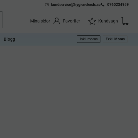
kundservice@hygieneleeds.se
0760234959
Kundvag
Önskelista
Favoriter
Kundvagn
Mina sidor
Blogg
Inkl. moms
Exkl. Moms