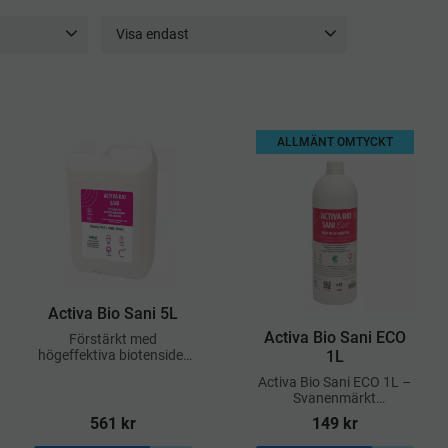
Visa endast
4
Finns i lager
29
l
8
ALLMÄNT OMTYCKT
Activa Bio Sani 5L
Activa Bio Sani ECO
Förstärkt med
högeffektiva biotensider
1L
från BIOSURF®-
Activa Bio Sani ECO 1L –
processen, vilket gör den
Svanenmärkt
upp till 500 gånger mer
sanitetsrengöring för
effektiv än traditionella
561
kr
149
kr
badrum och
tensider
hygienutrymmen