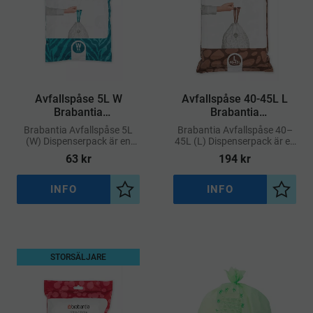
​Avfallspåse 5L W
Avfallspåse 40-45L L
Brabantia
Brabantia
Dispenserpack
Dispenserpack
Brabantia Avfallspåse 5L
Brabantia Avfallspåse 40–
(W) Dispenserpack är en
45L (L) Dispenserpack är en
praktisk lösning för dig som
storförpackning med
63
kr
194
kr
vill ha snabb och smidig
specialanpassade soppåsar
åtkomst till soppåsar med
för Brabantias avfallshinkar
perfekt passform
märkta med kod L
INFO
INFO
Lägg till i önskelista
Lägg ti
STORSÄLJARE