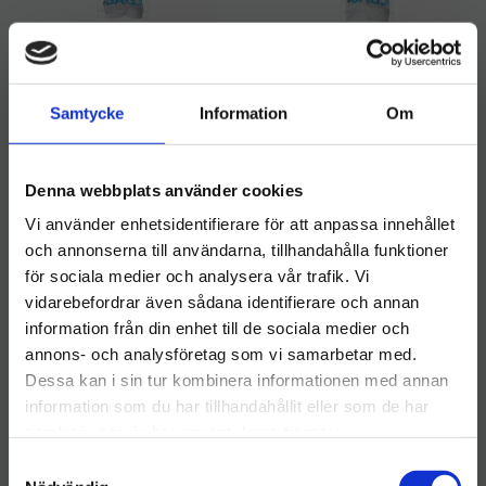
Brabantia Avfallspåse
Brabantia Avfallspåse
20L (Y)
10-12L (X)
Brabantia Avfallspåse 20L
Brabantia Avfallspåse 10–
Samtycke
Information
Om
(Y) är en hållbar och
12L (X) är tillverkad för att
användarvänlig påse som är
ge en exakt och snygg
49
kr
38
kr
perfekt anpassad för
passform i Brabantia-hinkar
Brabantia-hinkar med kod Y.
med kod X
Denna webbplats använder cookies
INFO
INFO
Lägg till i önskelista
Lägg ti
Vi använder enhetsidentifierare för att anpassa innehållet
och annonserna till användarna, tillhandahålla funktioner
för sociala medier och analysera vår trafik. Vi
vidarebefordrar även sådana identifierare och annan
information från din enhet till de sociala medier och
Välkommen till hygieneleeds.se
annons- och analysföretag som vi samarbetar med.
Vill du handla som företag eller privatperson?
Dessa kan i sin tur kombinera informationen med annan
information som du har tillhandahållit eller som de har
samlat in när du har använt deras tjänster.
FÖRETAG
S
Priser visas exkl. moms