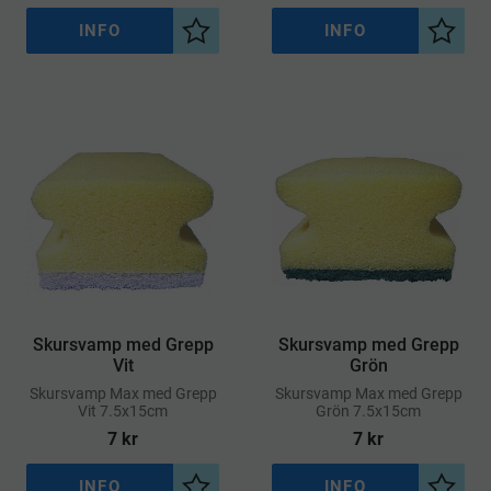
INFO
INFO
Lägg till i önskelista
Lägg ti
Skursvamp med Grepp
Skursvamp med Grepp
Vit
Grön
​Skursvamp Max med Grepp
​Skursvamp Max med Grepp
Vit 7.5x15cm
Grön 7.5x15cm
7
kr
7
kr
INFO
INFO