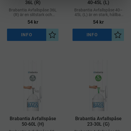
36L (R)
40-45L (L)
Brabantia Avfallspåse 36L
Brabantia Avfallspåse 40–
(R) är en slitstark och
45L (L) är en stark, hållbar
specialanpassad soppåse
och perfekt anpassad
54
kr
54
kr
med perfekt passform för
soppåse för Brabantias
Brabantias 36-liters
avfallshinkar märkta med
avfallshinkar märkta med
kod L
INFO
INFO
Lägg till i önskelista
Lägg ti
kod R
Brabantia Avfallspåse
Brabantia Avfallspåse
50-60L (H)
23-30L (G)