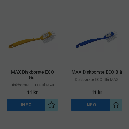
MAX Diskborste ECO
MAX Diskborste ECO Blå
Gul
​Diskborste ECO Blå MAX
​Diskborste ECO Gul MAX
11
kr
11
kr
INFO
INFO
Lägg till i önskelista
Lägg ti