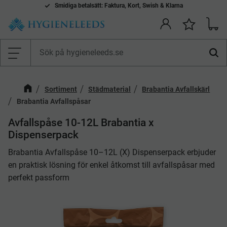
Komplett l
Smidiga betalsätt: Faktura, Kort, Swish & Klarna
everantör av städ-, hygien- och vårdprodukter
Kundv
Önskelis
Meny
Sortiment
Städmaterial
Brabantia Avfallskärl
Brabantia Avfallspåsar
​Avfallspåse 10-12L Brabantia x
Dispenserpack
Brabantia Avfallspåse 10–12L (X) Dispenserpack erbjuder
en praktisk lösning för enkel åtkomst till avfallspåsar med
perfekt passform