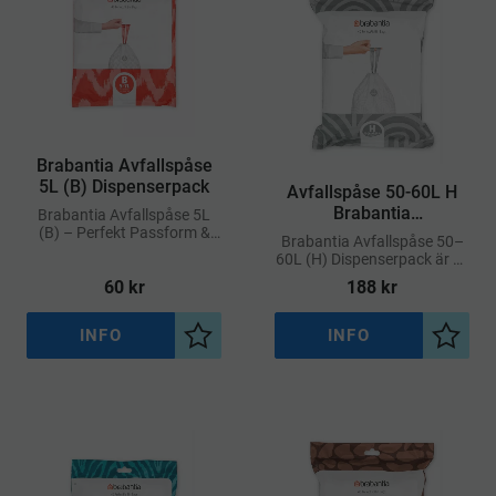
​Brabantia Avfallspåse
5L (B) Dispenserpack
Avfallspåse 50-60L H
Brabantia
Brabantia Avfallspåse 5L
(B) – Perfekt Passform &
Dispenserpack
Brabantia Avfallspåse 50–
Smidig Dispenserpack
60L (H) Dispenserpack är en
praktisk storförpackning
60
kr
188
kr
med specialanpassade
soppåsar för Brabantias
stora avfallshinkar märkta
INFO
INFO
Lägg till i önskelista
Lägg ti