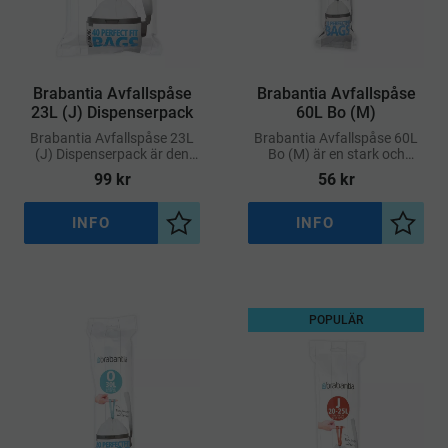
Brabantia Avfallspåse
Brabantia Avfallspåse
23L (J) Dispenserpack
60L Bo (M)
Brabantia Avfallspåse 23L
Brabantia Avfallspåse 60L
(J) Dispenserpack är den
Bo (M) är en stark och
perfekta lösningen för enkel
rymlig soppåse designad för
99
kr
56
kr
och snabb åtkomst till
att passa perfekt i
avfallspåsar med exakt
Brabantias Bo-avfallshinkar
passform
märkta med kod M
INFO
INFO
Lägg till i önskelista
Lägg ti
POPULÄR