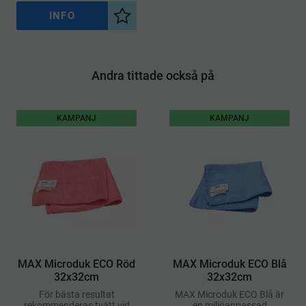
Brabantias pedalhinkar med
kod A
INFO
Lägg till i önskelista
Andra tittade också på
KAMPANJ
KAMPANJ
MAX Microduk ECO Röd
MAX Microduk ECO Blå
32x32cm
32x32cm
För bästa resultat
MAX Microduk ECO Blå är
rekommenderas tvätt vid
en miljöanpassad