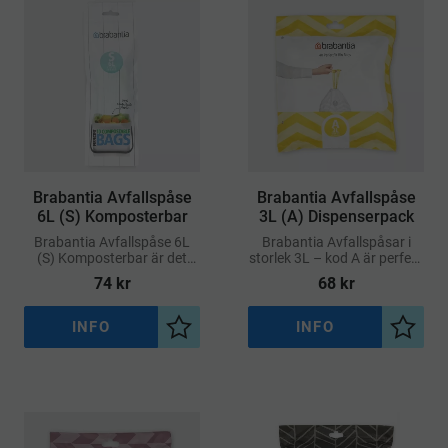
​Brabantia Avfallspåse
​Brabantia Avfallspåse
6L (S) Komposterbar
3L (A) Dispenserpack
Brabantia Avfallspåse 6L
Brabantia Avfallspåsar i
(S) Komposterbar är det
storlek 3L – kod A är perfekt
hållbara alternativet för dig
anpassade för Brabantia-
74
kr
68
kr
som vill kombinera
hinkar med motsvarande
bekvämlighet med
volym
miljöhänsyn
INFO
INFO
Lägg till i önskelista
Lägg ti