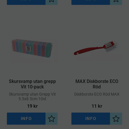
Lägg till i önskelista
Lägg ti
Skursvamp utan grepp
MAX Diskborste ECO
Vit 10-pack
Röd
​Skursvamp utan Grepp Vit
​Diskborste ECO Röd MAX
5.5x8.5cm 10st
19
kr
11
kr
INFO
INFO
Lägg till i önskelista
Lägg ti