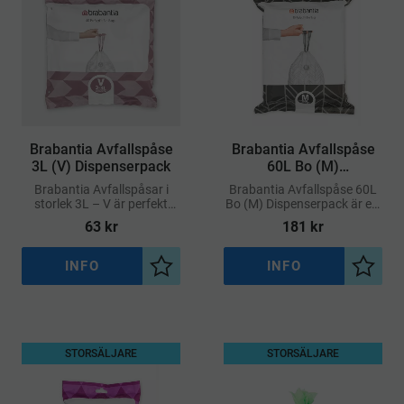
​Brabantia Avfallspåse
​Brabantia Avfallspåse
3L (V) Dispenserpack
60L Bo (M)
Dispenserpack
Brabantia Avfallspåsar i
Brabantia Avfallspåse 60L
storlek 3L – V är perfekt
Bo (M) Dispenserpack är ett
anpassade för Brabantia
praktiskt och hygieniskt
63
kr
181
kr
NewIcon-pedalhinkar och
alternativ för miljöer med
andra mindre avfallshinkar
hög förbrukning
med 3 liters volym
INFO
INFO
Lägg till i önskelista
Lägg ti
STORSÄLJARE
STORSÄLJARE