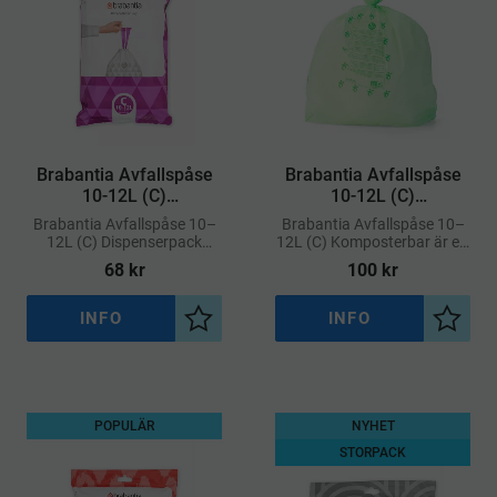
​Brabantia Avfallspåse
Brabantia Avfallspåse
10-12L (C)
10-12L (C)
Dispenserpack
Komposterbar
Brabantia Avfallspåse 10–
Brabantia Avfallspåse 10–
12L (C) Dispenserpack
12L (C) Komposterbar är ett
erbjuder en praktisk lösning
hållbart val för
68
kr
100
kr
med snabb åtkomst till
miljömedvetna användare
påsar som sitter perfekt i
Brabantia-hinkar med kod
INFO
INFO
Lägg till i önskelista
Lägg ti
POPULÄR
NYHET
STORPACK