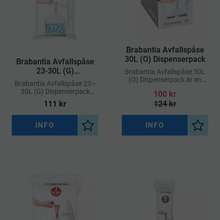
Brabantia Avfallspåse
30L (O) Dispenserpack
Brabantia Avfallspåse
23-30L (G)
Brabantia Avfallspåse 30L
Dispenserpack
(O) Dispenserpack är en
Brabantia Avfallspåse 23–
storförpackning med
30L (G) Dispenserpack
100
kr
slitstarka, specialanpassade
erbjuder en bekväm lösning
111
kr
124
kr
soppåsar för Brabantias
för dig som vill ha snabb
avfallshinkar med kod O
tillgång till avfallspåsar med
perfekt passform
INFO
INFO
Lägg till i önskelista
Lägg ti