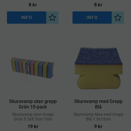
maskintvättar och krymper
8
kr
8
kr
mindre än 6%
INFO
INFO
Lägg till i önskelista
Lägg ti
Skursvamp utan grepp
Skursvamp med Grepp
Grön 10-pack
Blå
Skursvamp utan Grepp
​Skursvamp Max med Grepp
Grön 5.5x8.5cm 10st
Blå 7.5x15cm
19
kr
9
kr