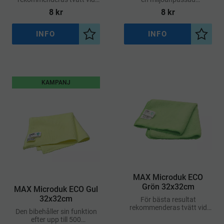
60°C, vilket är mer skonsamt
mikrofiberduk med bra
8
kr
8
kr
för miljön
kvalitet och funktion
INFO
INFO
Lägg till i önskelista
Lägg ti
KAMPANJ
MAX Microduk ECO
Grön 32x32cm
MAX Microduk ECO Gul
32x32cm
För bästa resultat
rekommenderas tvätt vid
Den bibehåller sin funktion
60°C, vilket är mer skonsamt
efter upp till 500
för miljön