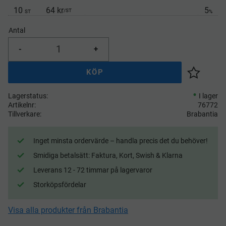
10
64 kr
5
/
ST
ST
%
Antal
-
+
KÖP
Lägg till 
Lagerstatus
I lager
Artikelnr
76772
Tillverkare
Brabantia
Inget minsta ordervärde – handla precis det du behöver!
Smidiga betalsätt: Faktura, Kort, Swish & Klarna
Leverans 12 - 72 timmar på lagervaror
Storköpsfördelar
Visa alla produkter från Brabantia