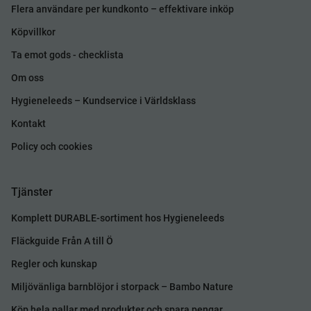
Flera användare per kundkonto – effektivare inköp
Köpvillkor
Ta emot gods - checklista
Om oss
Hygieneleeds – Kundservice i Världsklass
Kontakt
Policy och cookies
Tjänster
Komplett DURABLE-sortiment hos Hygieneleeds
Fläckguide Från A till Ö
Regler och kunskap
Miljövänliga barnblöjor i storpack – Bambo Nature
Köp hela pallar med produkter och spara pengar