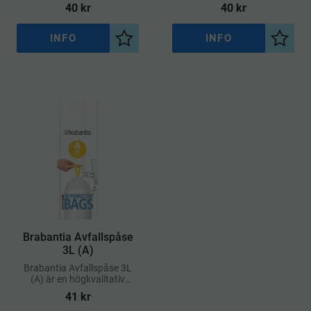
ge en perfekt passform i
soppåse framtagen för att
40
kr
40
kr
Brabantia-hinkar med kod
passa exakt i Brabantias
C.
pedalhinkar märkta med
kod B
INFO
INFO
Lägg till i önskelista
Lägg ti
Brabantia Avfallspåse
3L (A)
Brabantia Avfallspåse 3L
(A) är en högkvalitativ
soppåse designad för
41
kr
perfekt passform i