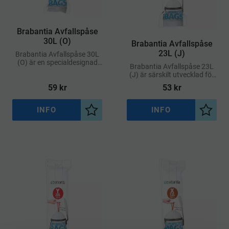
Brabantia Avfallspåse
30L (O)
Brabantia Avfallspåse
23L (J)
Brabantia Avfallspåse 30L
(O) är en specialdesignad
Brabantia Avfallspåse 23L
avfallspåse som ger perfekt
(J) är särskilt utvecklad för
passform till Brabantias 30-
att passa perfekt i
59
kr
53
kr
litershinkar märkta med kod
Brabantia-hinkar med kod J
O
INFO
INFO
Lägg till i önskelista
Lägg ti