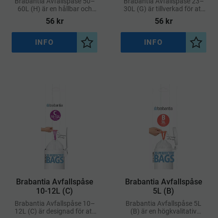
Brabantia Avfallspåse 50–
Brabantia Avfallspåse 23–
60L (H) är en hållbar och
30L (G) är tillverkad för att
högkvalitativ soppåse med
ge en perfekt passform i
56
kr
56
kr
perfekt passform för
Brabantia-hinkar med kod G
Brabantias stora
avfallshinkar märkta med
INFO
INFO
Lägg till i önskelista
Lägg ti
kod H
Brabantia Avfallspåse
Brabantia Avfallspåse
10-12L (C)
5L (B)
Brabantia Avfallspåse 10–
Brabantia Avfallspåse 5L
12L (C) är designad för att
(B) är en högkvalitativ