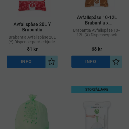
​Avfallspåse 10-12L
Brabantia x
​Avfallspåse 20L Y
Dispenserpack
Brabantia
Brabantia Avfallspåse 10–
Dispenserpack
12L (X) Dispenserpack
Brabantia Avfallspåse 20L
erbjuder en praktisk lösning
(Y) Dispenserpack erbjuder
för enkel åtkomst till
en bekväm lösning för
81
kr
68
kr
avfallspåsar med perfekt
snabb och smidig åtkomst
passform
till påsar som passar perfekt
i Brabantia-hinkar
INFO
INFO
Lägg till i önskelista
Lägg ti
STORSÄLJARE