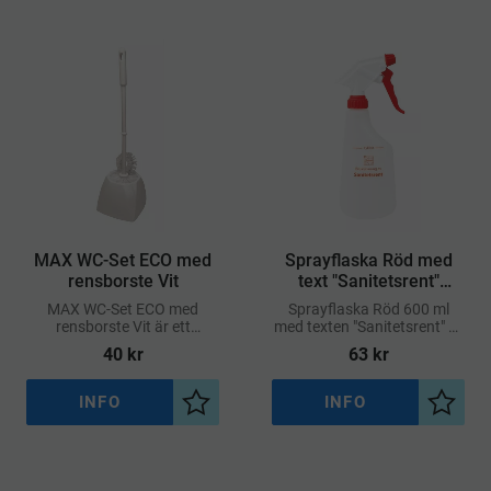
MAX WC-Set ECO med
Sprayflaska Röd med
rensborste Vit
text "Sanitetsrent"
600ml
MAX WC-Set ECO med
Sprayflaska Röd 600 ml
rensborste Vit är ett
med texten "Sanitetsrent" är
slitstarkt och miljövänligt
en hållbar och tydligt märkt
40
kr
63
kr
toalettset som kombinerar
plastflaska som lämpar sig
effektiv rengöring med
för användning i sanitära
ergonomisk design
utrymmen
INFO
INFO
Lägg till i önskelista
Lägg ti