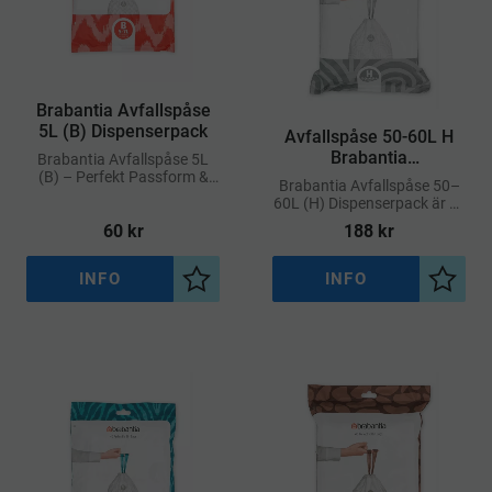
​Brabantia Avfallspåse
5L (B) Dispenserpack
Avfallspåse 50-60L H
Brabantia
Brabantia Avfallspåse 5L
(B) – Perfekt Passform &
Dispenserpack
Brabantia Avfallspåse 50–
Smidig Dispenserpack
60L (H) Dispenserpack är en
praktisk storförpackning
60
kr
188
kr
med specialanpassade
soppåsar för Brabantias
stora avfallshinkar märkta
INFO
INFO
Lägg till i önskelista
Lägg ti