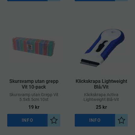
Skursvamp utan grepp
Klickskrapa Lightweight
Vit 10-pack
Blå/Vit
​Skursvamp utan Grepp Vit
​Klickskrapa Activa
5.5x8.5cm 10st
Lightweight Blå-Vit
19
kr
25
kr
INFO
INFO
Lägg till i önskelista
Lägg ti