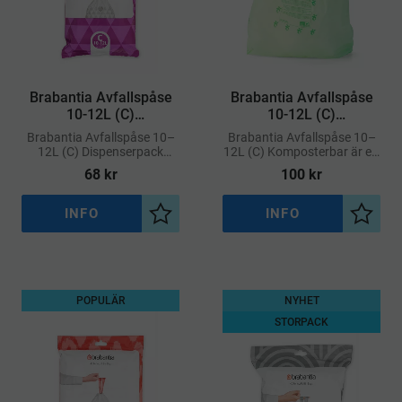
​Brabantia Avfallspåse
Brabantia Avfallspåse
10-12L (C)
10-12L (C)
Dispenserpack
Komposterbar
Brabantia Avfallspåse 10–
Brabantia Avfallspåse 10–
12L (C) Dispenserpack
12L (C) Komposterbar är ett
erbjuder en praktisk lösning
hållbart val för
68
kr
100
kr
med snabb åtkomst till
miljömedvetna användare
påsar som sitter perfekt i
Brabantia-hinkar med kod
INFO
INFO
Lägg till i önskelista
Lägg ti
POPULÄR
NYHET
STORPACK