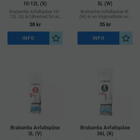
10-12L (X)
5L (W)
Brabantia Avfallspåse 10–
Brabantia Avfallspåse 5L
12L (X) är tillverkad för att
(W) är en högkvalitativ och
ge en exakt och snygg
specialanpassad soppåse
38
kr
35
kr
passform i Brabantia-hinkar
utformad för Brabantias
med kod X
avfallshinkar märkta med
kod W
INFO
INFO
Lägg till i önskelista
Lägg ti
Brabantia Avfallspåse
Brabantia Avfallspåse
3L (V)
36L (R)