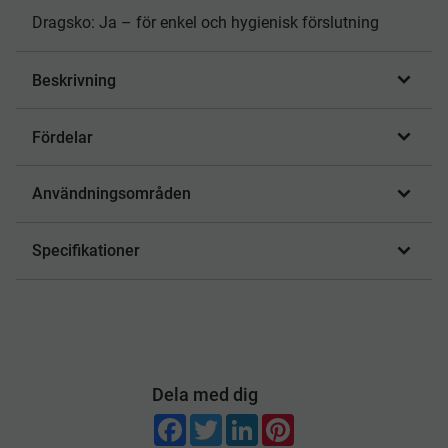
Dragsko: Ja – för enkel och hygienisk förslutning
Beskrivning
Fördelar
Användningsområden
Specifikationer
Dela med dig
F
T
L
P
a
w
i
i