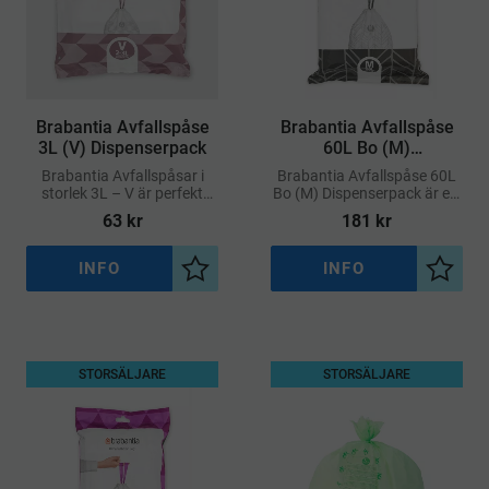
​Brabantia Avfallspåse
​Brabantia Avfallspåse
3L (V) Dispenserpack
60L Bo (M)
Dispenserpack
Brabantia Avfallspåsar i
Brabantia Avfallspåse 60L
storlek 3L – V är perfekt
Bo (M) Dispenserpack är ett
anpassade för Brabantia
praktiskt och hygieniskt
63
kr
181
kr
NewIcon-pedalhinkar och
alternativ för miljöer med
andra mindre avfallshinkar
hög förbrukning
med 3 liters volym
INFO
INFO
Lägg till i önskelista
Lägg ti
STORSÄLJARE
STORSÄLJARE