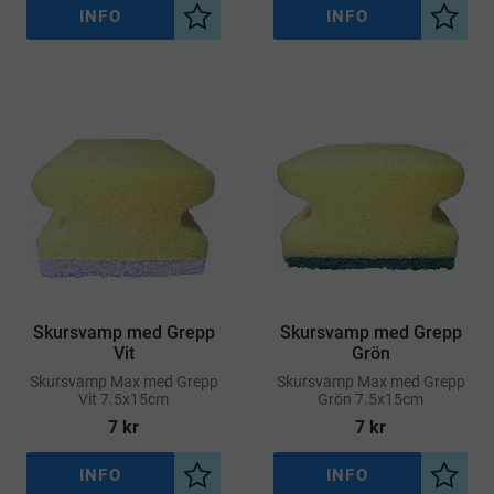
INFO
INFO
Lägg till i önskelista
Lägg ti
Skursvamp med Grepp
Skursvamp med Grepp
Vit
Grön
​Skursvamp Max med Grepp
​Skursvamp Max med Grepp
Vit 7.5x15cm
Grön 7.5x15cm
7
kr
7
kr
INFO
INFO
Lägg till i önskelista
Lägg ti