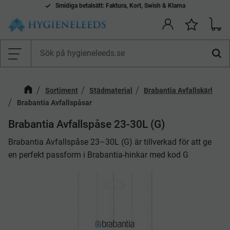
Komplett l
Smidiga betalsätt: Faktura, Kort, Swish & Klarna
everantör av städ-, hygien- och vårdprodukter
Kundv
Önskelis
Meny
Sortiment
Städmaterial
Brabantia Avfallskärl
Brabantia Avfallspåsar
Brabantia Avfallspåse 23-30L (G)
Brabantia Avfallspåse 23–30L (G) är tillverkad för att ge
en perfekt passform i Brabantia-hinkar med kod G