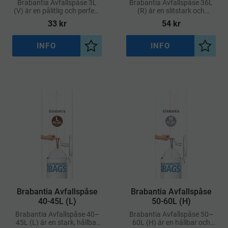
Brabantia Avfallspåse 3L
Brabantia Avfallspåse 36L
(V) är en pålitlig och perfekt
(R) är en slitstark och
anpassad soppåse för
specialanpassad soppåse
33
kr
54
kr
användning i Brabantias
med perfekt passform för
avfallshinkar märkta med
Brabantias 36-liters
kod V
avfallshinkar märkta med
INFO
INFO
Lägg till i önskelista
Lägg ti
kod R
Brabantia Avfallspåse
Brabantia Avfallspåse
40-45L (L)
50-60L (H)
Brabantia Avfallspåse 40–
Brabantia Avfallspåse 50–
45L (L) är en stark, hållbar
60L (H) är en hållbar och