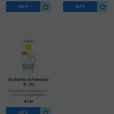
C.
pedalhinkar märkta med
kod B
INFO
INFO
Lägg till i önskelista
Lägg ti
Brabantia Avfallspåse
3L (A)
Brabantia Avfallspåse 3L
(A) är en högkvalitativ
soppåse designad för
41
kr
perfekt passform i
Brabantias pedalhinkar med
kod A
INFO