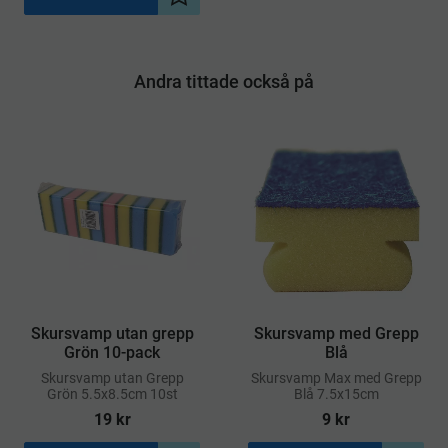
Lägg till i önskelista
Andra tittade också på
Skursvamp utan grepp
Skursvamp med Grepp
Grön 10-pack
Blå
Skursvamp utan Grepp
​Skursvamp Max med Grepp
Grön 5.5x8.5cm 10st
Blå 7.5x15cm
19
kr
9
kr