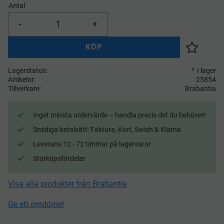
Antal
-
+
KÖP
Lägg till 
Lagerstatus
I lager
Artikelnr
25854
Tillverkare
Brabantia
Inget minsta ordervärde – handla precis det du behöver!
Smidiga betalsätt: Faktura, Kort, Swish & Klarna
Leverans 12 - 72 timmar på lagervaror
Storköpsfördelar
Visa alla produkter från Brabantia
Ge ett omdöme!