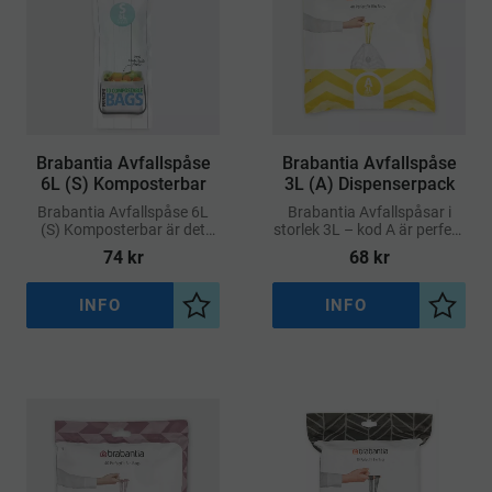
​Brabantia Avfallspåse
​Brabantia Avfallspåse
6L (S) Komposterbar
3L (A) Dispenserpack
Brabantia Avfallspåse 6L
Brabantia Avfallspåsar i
(S) Komposterbar är det
storlek 3L – kod A är perfekt
hållbara alternativet för dig
anpassade för Brabantia-
74
kr
68
kr
som vill kombinera
hinkar med motsvarande
bekvämlighet med
volym
miljöhänsyn
INFO
INFO
Lägg till i önskelista
Lägg ti