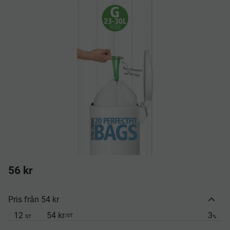
56
kr
Pris från 54 kr
12
54 kr
3
/
ST
ST
%