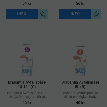
och perfekt anpassad
högkvalitativ soppåse med
54
kr
56
kr
soppåse för Brabantias
perfekt passform för
avfallshinkar märkta med
Brabantias stora
kod L
avfallshinkar märkta med
INFO
INFO
Lägg till i önskelista
Lägg ti
kod H
Brabantia Avfallspåse
Brabantia Avfallspåse
10-12L (C)
5L (B)
Brabantia Avfallspåse 10–
Brabantia Avfallspåse 5L
12L (C) är designad för att
(B) är en högkvalitativ
ge en perfekt passform i
soppåse framtagen för att
40
kr
40
kr
Brabantia-hinkar med kod
passa exakt i Brabantias