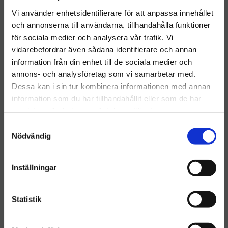
Vi använder enhetsidentifierare för att anpassa innehållet
Brabantia Avfallspåse
Brabantia Avfallspåse
och annonserna till användarna, tillhandahålla funktioner
60L Bo (M)
30L (O)
för sociala medier och analysera vår trafik. Vi
Brabantia Avfallspåse 60L
Brabantia Avfallspåse 30L
Bo (M) är en stark och
(O) är en specialdesignad
vidarebefordrar även sådana identifierare och annan
rymlig soppåse designad för
avfallspåse som ger perfekt
56
kr
59
kr
information från din enhet till de sociala medier och
Välkommen till hygieneleeds.se
att passa perfekt i
passform till Brabantias 30-
Brabantias Bo-avfallshinkar
litershinkar märkta med kod
annons- och analysföretag som vi samarbetar med.
Vill du handla som företag eller privatperson?
märkta med kod M
O
INFO
INFO
Dessa kan i sin tur kombinera informationen med annan
Lägg till i önskelista
Lägg ti
information som du har tillhandahållit eller som de har
samlat in när du har använt deras tjänster.
FÖRETAG
S
Priser visas exkl. moms
POPULÄR
Nödvändig
a
m
PRIVAT
t
Inställningar
Priser visas inkl. moms
y
c
k
Statistik
e
s