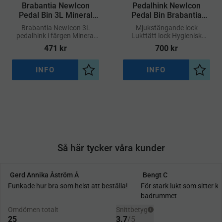
Brabantia NewIcon
​Pedalhink NewIcon
Pedal Bin 3L Mineral
Pedal Bin Brabantia
Concrete Grey
Matt Stål 12L
Brabantia NewIcon 3L
Mjukstängande lock
pedalhink i färgen Mineral
Lukttätt lock Hygienisk
Concrete Grey kombinerar
pedalöppning
471
kr
700
kr
en modern betonginspirerad
look med praktiska
funktioner
INFO
INFO
Lägg till i önskelista
Lägg ti
Så här tycker våra kunder