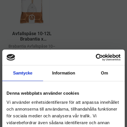
​Avfallspåse 10-12L
Brabantia x
Dispenserpack
Brabantia Avfallspåse 10–
12L (X) Dispenserpack
erbjuder en praktisk lösning
68
kr
för enkel åtkomst till
avfallspåsar med perfekt
passform
INFO
Samtycke
Information
Om
Lägg till i önskelista
Denna webbplats använder cookies
Andra tittade också på
Vi använder enhetsidentifierare för att anpassa innehållet
och annonserna till användarna, tillhandahålla funktioner
för sociala medier och analysera vår trafik. Vi
vidarebefordrar även sådana identifierare och annan