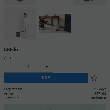
586
kr
Antal
-
+
KÖP
Lägg till 
Lagerstatus
I lager
Artikelnr
257103
Tillverkare
Brabantia