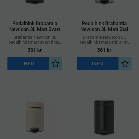
​Pedalhink Brabantia
​Pedalhink Brabantia
NewIcon 3L Matt Svart
NewIcon 3L Matt Stål
Brabantia NewIcon 3L
Brabantia NewIcon 3L
pedalhink i matt svart finish
pedalhink i matt stål är ett
är ett stilrent val för
stilrent och funktionellt
361
kr
361
kr
moderna badrum, toaletter
tillskott till mindre utrymmen
eller kontorsmiljöer.
som badrum
INFO
INFO
Lägg till i önskelista
Lägg ti