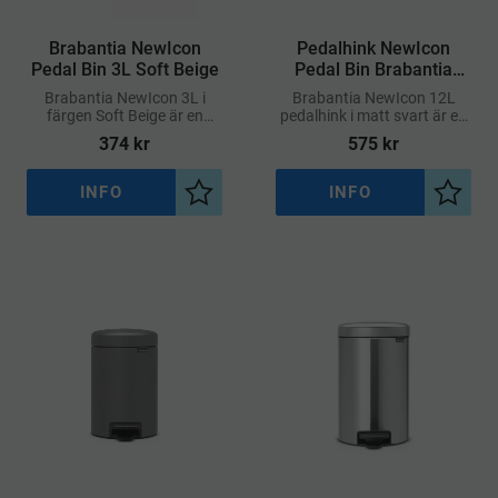
Brabantia NewIcon
​Pedalhink NewIcon
Pedal Bin 3L Soft Beige
Pedal Bin Brabantia
Matt Svart 12L
Brabantia NewIcon 3L i
Brabantia NewIcon 12L
färgen Soft Beige är en
pedalhink i matt svart är en
elegant och diskret
elegant och funktionell
374
kr
575
kr
pedalhink som passar
lösning för avfallshantering i
perfekt i mindre utrymmen
både hem och kontor
som badrum, toalett eller
INFO
INFO
Lägg till i önskelista
Lägg ti
kontor.