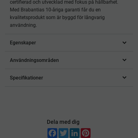
certifierad och utvecklad med fokus på hållbarhet.
Med Brabantias 10-åriga garanti får du en
kvalitetsprodukt som är byggd för långvarig
användning.
Egenskaper
Användningsområden
Specifikationer
Dela med dig
F
T
L
P
a
w
i
i