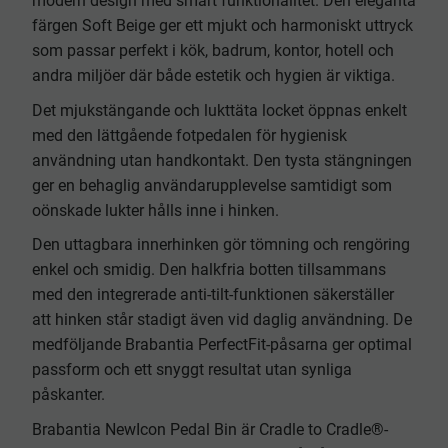
modern design med smart funktionalitet. Den eleganta
färgen Soft Beige ger ett mjukt och harmoniskt uttryck
som passar perfekt i kök, badrum, kontor, hotell och
andra miljöer där både estetik och hygien är viktiga.
Det mjukstängande och lukttäta locket öppnas enkelt
med den lättgående fotpedalen för hygienisk
användning utan handkontakt. Den tysta stängningen
ger en behaglig användarupplevelse samtidigt som
oönskade lukter hålls inne i hinken.
Den uttagbara innerhinken gör tömning och rengöring
enkel och smidig. Den halkfria botten tillsammans
med den integrerade anti-tilt-funktionen säkerställer
att hinken står stadigt även vid daglig användning. De
medföljande Brabantia PerfectFit-påsarna ger optimal
passform och ett snyggt resultat utan synliga
påskanter.
Brabantia NewIcon Pedal Bin är Cradle to Cradle®-