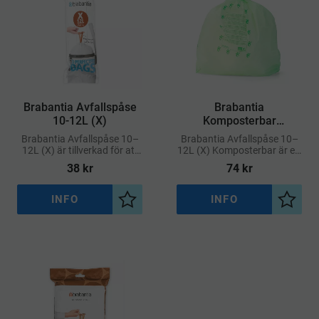
Brabantia Avfallspåse
Brabantia
10-12L (X)
Komposterbar
Avfallspåse 10-12L (X)
Brabantia Avfallspåse 10–
Brabantia Avfallspåse 10–
12L (X) är tillverkad för att
12L (X) Komposterbar är ett
ge en exakt och snygg
miljösmart val för dig som
38
kr
74
kr
passform i Brabantia-hinkar
vill kombinera hållbarhet
med kod X
med funktion
INFO
INFO
Lägg till i önskelista
Lägg ti