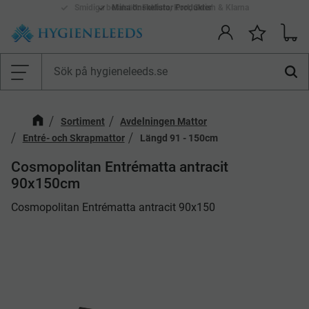
Smidiga betalsätt: Faktura, Kort, Swish & Klarna
Mina önskelistor Produkter
Kundv
Önskelis
Meny
Sortiment
Avdelningen Mattor
Entré- och Skrapmattor
Längd 91 - 150cm
Cosmopolitan Entrématta antracit
90x150cm
​Cosmopolitan Entrématta antracit 90x150