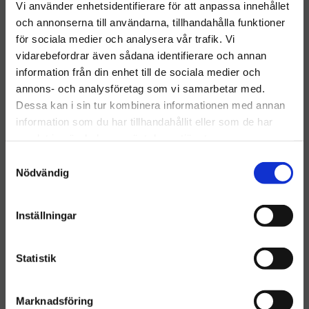
Vi använder enhetsidentifierare för att anpassa innehållet
och annonserna till användarna, tillhandahålla funktioner
för sociala medier och analysera vår trafik. Vi
vidarebefordrar även sådana identifierare och annan
information från din enhet till de sociala medier och
Välkommen till hygieneleeds.se
annons- och analysföretag som vi samarbetar med.
Vill du handla som företag eller privatperson?
Dessa kan i sin tur kombinera informationen med annan
information som du har tillhandahållit eller som de har
samlat in när du har använt deras tjänster.
FÖRETAG
Cosmopolitan
Entrématta antracit
S
Priser visas exkl. moms
60x90cm
​Cosmopolitan Entrématta
Nödvändig
a
antracit 60x90
m
PRIVAT
300
kr
t
Inställningar
Priser visas inkl. moms
y
INFO
Lägg till i önskelista
c
k
Statistik
e
s
Marknadsföring
v