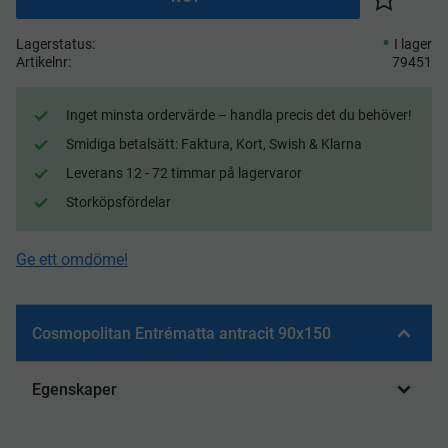
Lägg till 
Lagerstatus
I lager
Artikelnr
79451
Inget minsta ordervärde – handla precis det du behöver!
Smidiga betalsätt: Faktura, Kort, Swish & Klarna
Leverans 12 - 72 timmar på lagervaror
Storköpsfördelar
Ge ett omdöme!
Cosmopolitan Entrématta antracit 90x150
Egenskaper