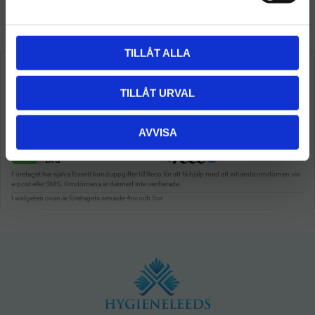
a
Så här tycker våra kunder
l
TILLÅT ALLA
TILLÅT URVAL
AVVISA