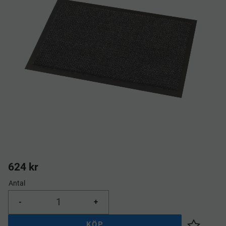
624
kr
Antal
-
+
KÖP