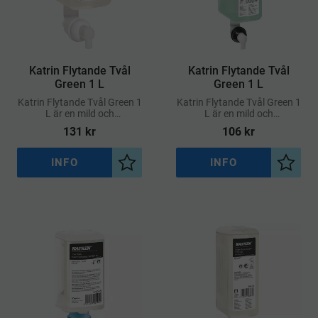
​Katrin Flytande Tvål
​Katrin Flytande Tvål
Green 1 L
Green 1 L
Katrin Flytande Tvål Green 1
Katrin Flytande Tvål Green 1
L är en mild och
L är en mild och
återfuktande handtvål med
återfuktande handtvål med
131
kr
106
kr
en subtil doft av björk som
en subtil doft av björk som
ger en lyxig
ger en lyxig
användarupplevelse
användarupplevelse
INFO
INFO
Lägg till i önskelista
Lägg ti