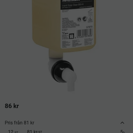
86
kr
Pris från 81 kr
12
81 kr
5
/
ST
ST
%