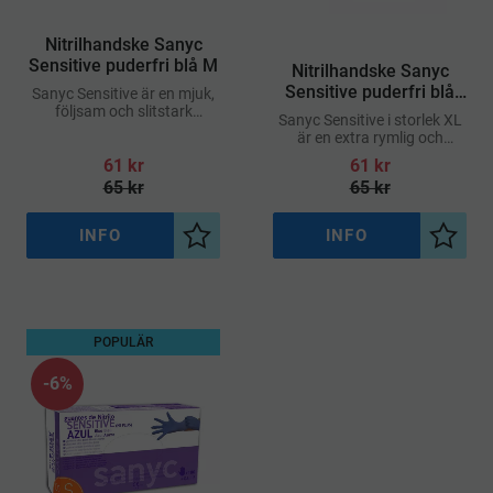
​Nitrilhandske Sanyc
Sensitive puderfri blå M
​Nitrilhandske Sanyc
Sensitive puderfri blå
Sanyc Sensitive är en mjuk,
följsam och slitstark
XL
Sanyc Sensitive i storlek XL
engångshandske i nitril,
är en extra rymlig och
designad för att ge optimal
slitstark engångshandske i
61
kr
61
kr
komfort och skydd i miljöer
nitril, framtagen för att
med höga hygienkrav
65
kr
65
kr
erbjuda både komfort och
säkerhet i
INFO
INFO
Lägg till i önskelista
Lägg ti
POPULÄR
6
%