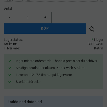
Antal
-
+
KÖP
Lägg till 
Lagerstatus
I lager
Artikelnr
B0002490
Tillverkare
Katrin
Inget minsta ordervärde – handla precis det du behöver!
Smidiga betalsätt: Faktura, Kort, Swish & Klarna
Leverans 12 - 72 timmar på lagervaror
Storköpsfördelar
Ladda ned datablad