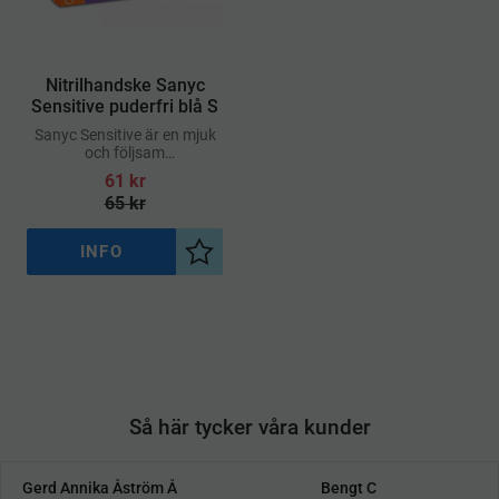
​Nitrilhandske Sanyc
Sensitive puderfri blå S
Sanyc Sensitive är en mjuk
och följsam
engångshandske av nitril,
61
kr
framtagen för miljöer med
65
kr
höga krav på hygien och
känslighet
INFO
Lägg till i önskelista
Så här tycker våra kunder