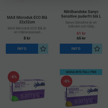
​Nitrilhandske Sanyc
Sensitive puderfri blå L
MAX Microduk ECO Blå
32x32cm
Sanyc Sensitive är en
bekväm och tålig
MAX Microduk ECO Blå är
engångshandske av nitril,
en miljöanpassad
61
kr
framtagen för att möta
mikrofiberduk med bra
8
kr
65
kr
höga krav på hygien och
kvalitet och funktion
säkerhet
INFO
INFO
Lägg till i önskelista
Lägg ti
MISSA INTE PALL PRIS
6
%
6
%