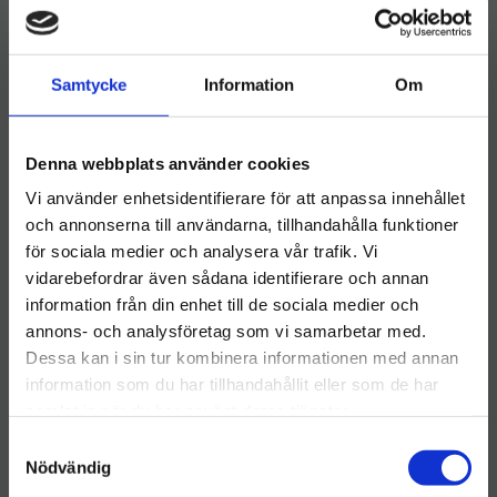
Katrin Flytande Tvål
​Katrin Flytande Tvål
Green 500 ml
Pure Neutral 1L
Samtycke
Information
Om
Katrin Flytande Tvål Green
Katrin Flytande Tvål Neutral
är en hudvänlig och effektiv
Clean 500 ml är en
tvål med en frisk doft av
oparfymerad och extra mild
75
kr
119
kr
björk
handtvål, särskilt framtagen
för känslig hud och
Denna webbplats använder cookies
doftkänsliga miljöer.
INFO
INFO
Lägg till i önskelista
Lägg ti
Vi använder enhetsidentifierare för att anpassa innehållet
och annonserna till användarna, tillhandahålla funktioner
för sociala medier och analysera vår trafik. Vi
vidarebefordrar även sådana identifierare och annan
Andra tittade också på
information från din enhet till de sociala medier och
Välkommen till hygieneleeds.se
annons- och analysföretag som vi samarbetar med.
Vill du handla som företag eller privatperson?
KAMPANJ
Dessa kan i sin tur kombinera informationen med annan
information som du har tillhandahållit eller som de har
samlat in när du har använt deras tjänster.
FÖRETAG
S
Priser visas exkl. moms
Nödvändig
a