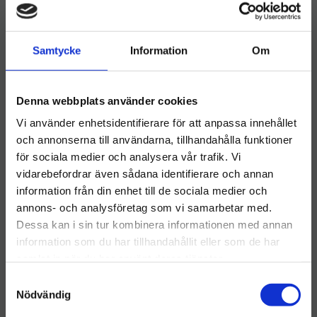
Samtycke
Information
Om
Activa Free Handdisk 1L
Activa Fresh Lime
Handdisk 1L
Denna webbplats använder cookies
​Activa Free Handdisk 1L –
Skonsam & Effektiv
Ett Svanenmärkt
Vi använder enhetsidentifierare för att anpassa innehållet
Handdisk
handdiskmedel, milt och
effektivt. Används till
och annonserna till användarna, tillhandahålla funktioner
45
kr
48
kr
handdisk eller lättare
för sociala medier och analysera vår trafik. Vi
rengöring. Med en frisk doft
av lime
vidarebefordrar även sådana identifierare och annan
INFO
INFO
Lägg till i önskelista
Lägg ti
information från din enhet till de sociala medier och
Välkommen till hygieneleeds.se
annons- och analysföretag som vi samarbetar med.
Vill du handla som företag eller privatperson?
Dessa kan i sin tur kombinera informationen med annan
information som du har tillhandahållit eller som de har
samlat in när du har använt deras tjänster.
FÖRETAG
S
Priser visas exkl. moms
Nödvändig
a
m