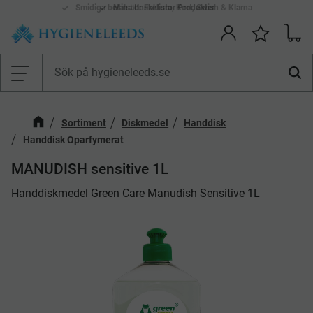
Smidiga betalsätt: Faktura, Kort, Swish & Klarna
Mina önskelistor Produkter
Kundv
Önskelis
Meny
Sortiment
Diskmedel
Handdisk
Handdisk Oparfymerat
MANUDISH sensitive 1L
​Handdiskmedel Green Care Manudish Sensitive 1L