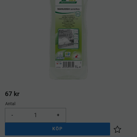
67
kr
Antal
-
+
KÖP
Lägg till 