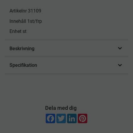
Artikelnr 31109
Innehåll 1st/frp
Enhet st
Beskrivning
Specifikation
Dela med dig
F
T
L
P
a
w
i
i
c
i
n
n
e
t
k
t