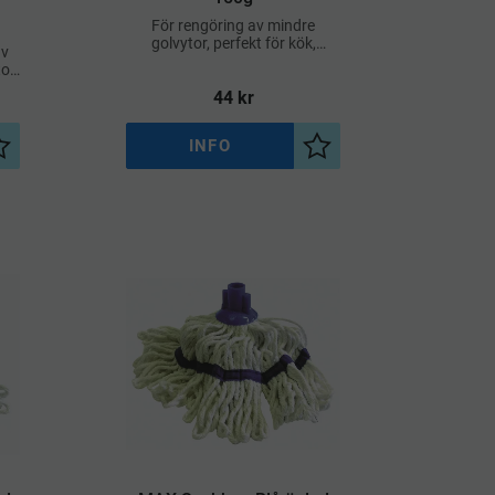
För rengöring av mindre
golvytor, perfekt för kök,
av
badrum och andra trånga
or,
utrymmen
h
44
kr
INFO
Lägg till i önskelista
Lägg till i önskelista