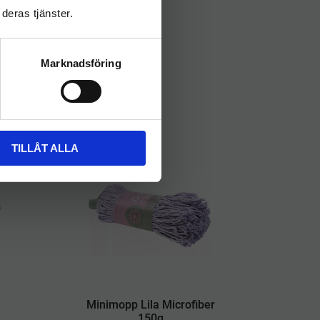
deras tjänster.
Marknadsföring
TILLÅT ALLA
Minimopp Lila Microfiber
150g