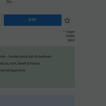
16
%
KÖP
Lägg till i önskelista
I lager
16086
MAX
rde – handla precis det du behöver!
aktura, Kort, Swish & Klarna
mar på lagervaror