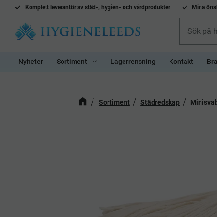
Komplett l
everantör av städ-, hygien- och vårdprodukter
Mina önsk
Nyheter
Sortiment
Lagerrensning
Kontakt
Bra
Sortiment
Städredskap
Minisva