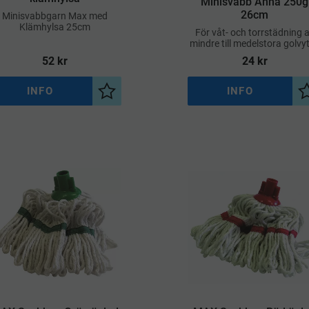
Minisvabb Anna 250g
26cm
​Minisvabbgarn Max med
Klämhylsa 25cm
För våt- och torrstädning 
mindre till medelstora golvyt
perfekt för hem, kontor oc
52
kr
24
kr
trånga utrymmen
INFO
INFO
a
Lägg till i önskelista