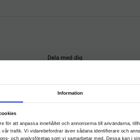
Dela med dig
F
T
L
P
a
w
i
i
c
i
n
n
e
t
k
t
b
t
e
e
o
e
d
r
Information
Omdömen
o
r
I
e
k
n
s
Välkommen till
t
cookies
hygieneleeds.se
Du
e för att anpassa innehållet och annonserna till användarna, tillh
Vill du handla som företag eller privatperson?
vår trafik. Vi vidarebefordrar även sådana identifierare och anna
nnons- och analysföretag som vi samarbetar med. Dessa kan i sin