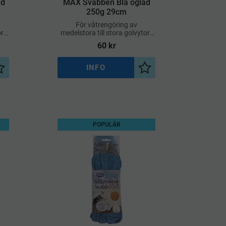
ad
MAX Svabben Blå öglad
250g 29cm
För våtrengöring av
r i
medelstora till stora golvytor i
lla
både privata och professionella
60
kr
miljöer
INFO
Lägg till i önskelista
Lägg till i önskelista
POPULÄR