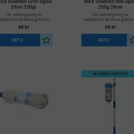
AX Svabben Grön öglad
MAX Svabben Röd ögl
29cm 250gr
250g 29cm
För våtrengöring av
För våtrengöring av
delstora till stora golvytor i
medelstora till stora golvyto
de privata och professionella
både privata och professione
60
kr
60
kr
miljöer
miljöer
INFO
INFO
a
Lägg till i önskelista
ALLMÄNT OMTYCKT