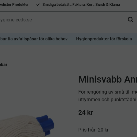
elistor Produkter
Smidiga betalsätt: Faktura, Kort, Swish & Klarna
bantia avfallspåsar för olika behov
Hygienprodukter för förskola
bbar
Minisvabb An
För rengöring av små till me
utrymmen och punktstädn
24
kr
Pris från 20 kr