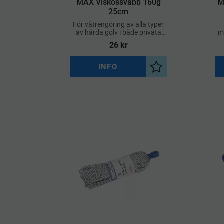
MAX Viskossvabb 160g
M
25cm
För våtrengöring av alla typer
av hårda golv i både privata
me
och professionella miljöer
bå
26
kr
INFO
Lägg till i önskelist