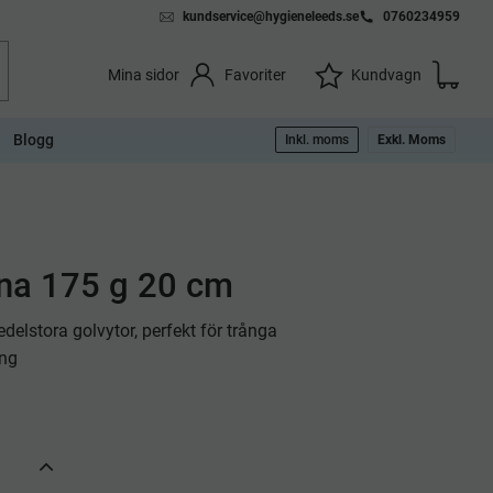
kundservice@hygieneleeds.se
0760234959
Kundvag
Önskelista
Favoriter
Kundvagn
Mina sidor
Blogg
Inkl. moms
Exkl. Moms
na 175 g 20 cm
delstora golvytor, perfekt för trånga
ing