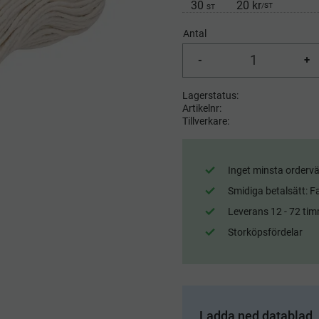
30
20 kr
/
ST
ST
Antal
-
+
Lagerstatus
Artikelnr
Tillverkare
Inget minsta ordervä
Smidiga betalsätt: F
Leverans 12 - 72 tim
Storköpsfördelar
Ladda ned datablad