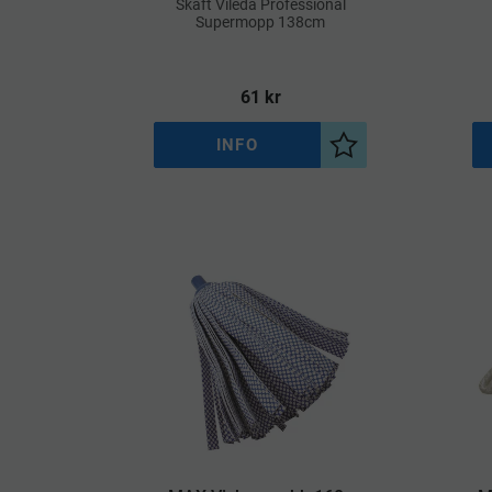
​Skaft Vileda Professional
Supermopp 138cm
61
kr
INFO
Lägg till i önskelist