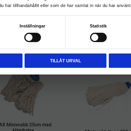
har tillhandahållit eller som de har samlat in när du har använt 
FÖRETAG
PRIVAT
Priser visas exkl. moms
Priser visas inkl. moms
Inställningar
Statistik
Relaterade produkter
TILLÅT URVAL
STORSÄLJARE
AX Minisvabb 25cm med
klämhylsa