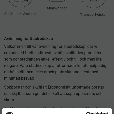
Minisvabbar
Städkit och Akutbox
Transportväskor
Avdelning för Städredskap
Välkommen till vår avdelning för städredskap, där vi
erbjuder ett brett sortiment av högkvalitativa produkter
som gör städningen enkel, effektiv och till och med lite
roligare. Våra städredskap är utformade för att hjälpa dig
att hålla ditt hem eller arbetsplats skinande rent med
minimalt besvär:
Sopborstar och skyfflar: Ergonomiskt utformade borstar
och skyfflar som gör det enkelt att sopa upp smuts och
skräp.
Torktrasor och dukar: Högabsorberande och slitstarka