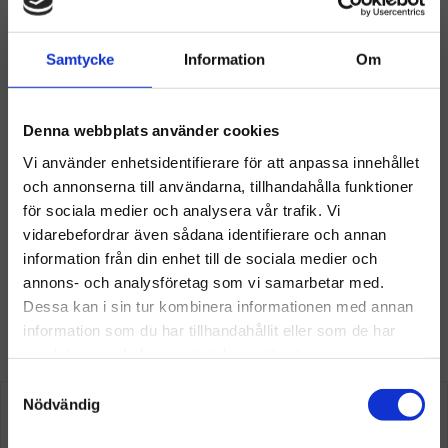
trasor och dukar som effektivt torkar upp spill och rengör
ytor utan att lämna ränder.
Samtycke
Information
Om
Skurborstar och svampar: Kraftfulla och slitstarka borstar
och svampar som hjälper dig att skrubba bort envis smuts
och fläckar.
Denna webbplats använder cookies
Miljövänliga alternativ: Städredskap tillverkade av hållbara
Vi använder enhetsidentifierare för att anpassa innehållet
och återvunna material som är skonsamma mot miljön.
och annonserna till användarna, tillhandahålla funktioner
Utforska vårt sortiment och hitta de städredskap som bäst
för sociala medier och analysera vår trafik. Vi
uppfyller dina behov för att hålla ditt hem eller arbetsplats
vidarebefordrar även sådana identifierare och annan
skinande rent och välvårdat.
information från din enhet till de sociala medier och
Välkommen till hygieneleeds.se
annons- och analysföretag som vi samarbetar med.
Vill du handla som företag eller privatperson?
Dessa kan i sin tur kombinera informationen med annan
information som du har tillhandahållit eller som de har
Så här tycker våra kunder
samlat in när du har använt deras tjänster.
FÖRETAG
S
Priser visas exkl. moms
Nödvändig
a
m
PRIVAT