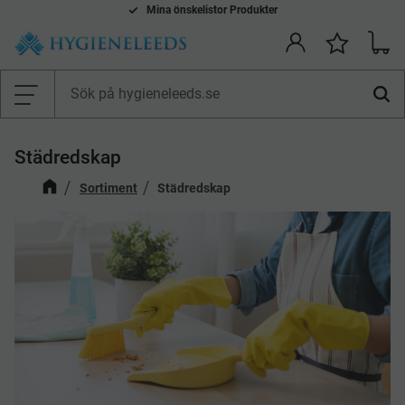
Smidiga betalsätt: Faktura, Kort, Swish & Klarna
Mina önskelistor Produkter
Kundv
Önskelis
Meny
Städredskap
Sortiment
Städredskap