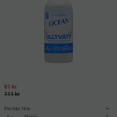
Nedsatt pris:
81
kr
Ordinarie pris:
111
kr
Pris från 74 kr
6
75 kr
7
/
ST