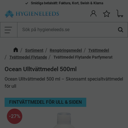
Smidiga betalsätt: Faktura, Kort, Swish & Klarna
Kundv
Önskelis
Meny
Sortiment
Rengöringsmedel
Tvättmedel
Tvättmedel Flytande
Tvättmedel Flytande Parfymerat
​Ocean Ulltvättmedel 500ml
Ocean Ulltvättmedel 500 ml – Skonsamt specialtvättmedel
för ull
FINTVÄTTMEDEL FÖR ULL & SIDEN
27
%