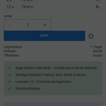
ST
%
12
74 kr
8
/
ST
ST
%
Antal
-
+
KÖP
Lägg till 
Lagerstatus
I lager
Artikelnr
24028
Tillverkare
Ocean
Inget minsta ordervärde – handla precis det du behöver!
Smidiga betalsätt: Faktura, Kort, Swish & Klarna
Leverans 12 - 72 timmar på lagervaror
Storköpsfördelar