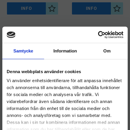
INFO
INFO
Lägg till i önskelista
Lägg ti
POPULÄR
NYHET
19
%
6
%
Samtycke
Information
Om
Denna webbplats använder cookies
Vi använder enhetsidentifierare för att anpassa innehållet
och annonserna till användarna, tillhandahålla funktioner
för sociala medier och analysera vår trafik. Vi
​OCEAN Fönsterputs
​OCEAN
vidarebefordrar även sådana identifierare och annan
1000 ml
Maskindisktabletter 100
information från din enhet till de sociala medier och
Välkommen till hygieneleeds.se
st
Perfekt för både
Oceans Dubbeldryg
annons- och analysföretag som vi samarbetar med.
professionella städmiljöer
Maskindisktabletter –
Vill du handla som företag eller privatperson?
och hemmabruk där du vill
Effektiv rengöring och
Dessa kan i sin tur kombinera informationen med annan
56
kr
211
kr
ha ett snabbt och pålitligt
skinande resultat
69
kr
225
kr
information som du har tillhandahållit eller som de har