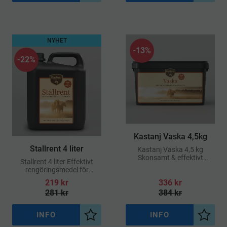
NYHET
13
%
22
%
​Kastanj Vaska 4,5kg
​Stallrent 4 liter
Kastanj Vaska 4,5 kg
Skonsamt & effektivt
Stallrent 4 liter Effektivt
tvättmedel för hästtäcken
rengöringsmedel för
och stalltextilier
stallmiljöer
219
kr
336
kr
281
kr
384
kr
INFO
INFO
Lägg till i önskelista
Lägg ti