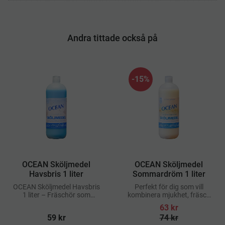
Andra tittade också på
15
%
​OCEAN Sköljmedel
​OCEAN Sköljmedel
Havsbris 1 liter
Sommardröm 1 liter
OCEAN Sköljmedel Havsbris
Perfekt för dig som vill
1 liter – Fräschör som
kombinera mjukhet, fräsch
Vinden från Havet
doft och ekonomi i varje
63
kr
tvätt
59
kr
74
kr