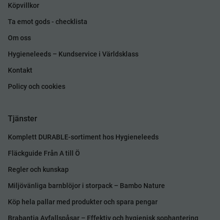
Köpvillkor
Ta emot gods - checklista
Om oss
Hygieneleeds – Kundservice i Världsklass
Kontakt
Policy och cookies
Tjänster
Komplett DURABLE-sortiment hos Hygieneleeds
Fläckguide Från A till Ö
Regler och kunskap
Miljövänliga barnblöjor i storpack – Bambo Nature
Köp hela pallar med produkter och spara pengar
Brabantia Avfallspåsar – Effektiv och hygienisk sophantering