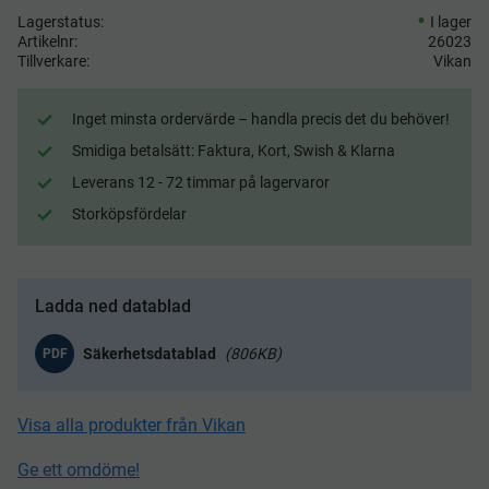
Lagerstatus
I lager
Artikelnr
26023
Tillverkare
Vikan
Inget minsta ordervärde – handla precis det du behöver!
Smidiga betalsätt: Faktura, Kort, Swish & Klarna
Leverans 12 - 72 timmar på lagervaror
Storköpsfördelar
Ladda ned datablad
806KB
PDF
Visa alla produkter från Vikan
Ge ett omdöme!