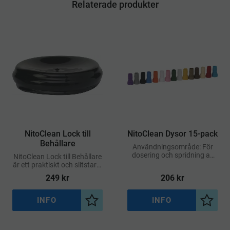
Relaterade produkter
NitoClean Lock till
NitoClean Dysor 15-pack
Behållare
Användningsområde: För
dosering och spridning av
NitoClean Lock till Behållare
rengörings- och
är ett praktiskt och slitstarkt
kemikalielösningar i
lock, speciellt framtaget för
249
kr
206
kr
professionella miljöer
att passa NitoClean-
behållare
INFO
INFO
Lägg till i önskelista
Lägg ti