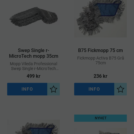
Swep Single r-
B75 Fickmopp 75 cm
MicroTech mopp 35cm
​Fickmopp Activa B75 Grå
75cm
​Mopp Vileda Professional
Swep Single r-MicroTech
50cm
499
kr
236
kr
INFO
INFO
Lägg till i önskelista
Lägg ti
NYHET