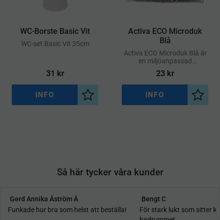
WC-Borste Basic Vit
Activa ECO Microduk
Blå
​WC-set Basic Vit 35cm
Activa ECO Microduk Blå är
en miljöanpassad
mikrofiberduk av hög
31
kr
23
kr
kvalitet som kan användas
på alla hårda ytor, både torr
och fuktig
INFO
INFO
Lägg till i önskelista
Lägg ti
Så här tycker våra kunder