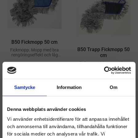
B50 Fickmopp 50 cm
B50 Trapp Fickmopp 50
Fickmopp. Mopp med bra
rengöringseffekt och låg
cm
friktion. Moppen glider lätt
Fickmopp. Mopp med bra
även vid våtstädning och
rengöringseffekt och låg
repar inte underlaget
friktion. Moppen glider lätt
161
kr
186
kr
även vid våtstädning och
repar inte underlaget
Samtycke
Information
Om
INFO
INFO
Lägg till i önskelista
Lägg ti
Denna webbplats använder cookies
Vi använder enhetsidentifierare för att anpassa innehållet
och annonserna till användarna, tillhandahålla funktioner
för sociala medier och analysera vår trafik. Vi