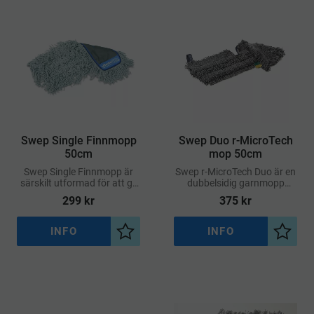
Swep Single Finnmopp
Swep Duo r-MicroTech
50cm
mop 50cm
Swep Single Finnmopp är
Swep r-MicroTech Duo är en
särskilt utformad för att ge
dubbelsidig garnmopp
en ergonomisk och effektiv
tillverkad av upp till 30%
299
kr
375
kr
städning av golvytor
återvunnetmaterial
INFO
INFO
Lägg till i önskelista
Lägg ti