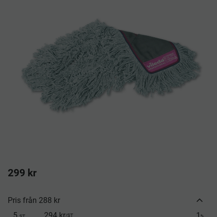
299
kr
Pris från 288 kr
5
294 kr
1
/
ST
ST
%