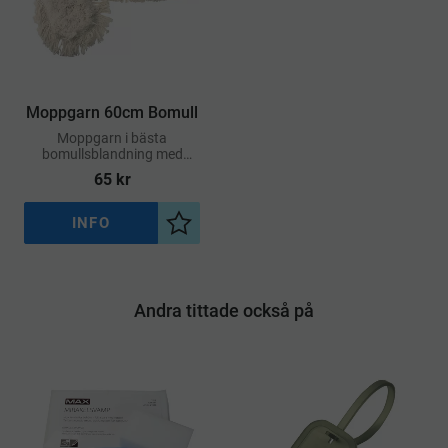
Moppgarn 60cm Bomull
Moppgarn i bästa
bomullsblandning med
ficka. Garnet är krympfritt
65
kr
och tål att tvättas i 95°C.
Lämplig för torrmoppning
INFO
Lägg till i önskelista
Andra tittade också på