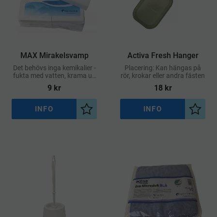
MAX Mirakelsvamp
Activa Fresh Hanger
Det behövs inga kemikalier -
Placering: Kan hängas på
fukta med vatten, krama ur,
rör, krokar eller andra fästen
gnugga lätt och fläckarna
9
kr
18
kr
försvinner
INFO
INFO
Lägg till i önskelista
Lägg ti