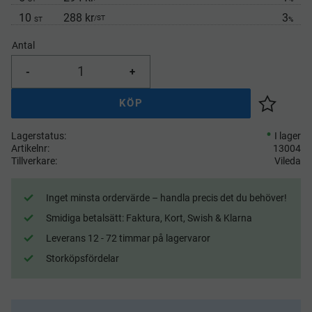
10
288 kr
3
/
ST
ST
%
Antal
-
+
KÖP
Lägg till 
Lagerstatus
I lager
Artikelnr
13004
Tillverkare
Vileda
Inget minsta ordervärde – handla precis det du behöver!
Smidiga betalsätt: Faktura, Kort, Swish & Klarna
Leverans 12 - 72 timmar på lagervaror
Storköpsfördelar