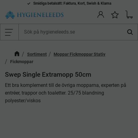
Smidiga betalsätt: Faktura, Kort, Swish & Klarna
Kundv
Önskelis
Meny
Sortiment
Moppar Fickmoppar Stativ
Fickmoppar
Swep Single Extramopp 50cm
Ett bra komplement till de övriga mopparna, experten på
entréer, trappor och toaletter. 25/75 blandning
polyester/viskos