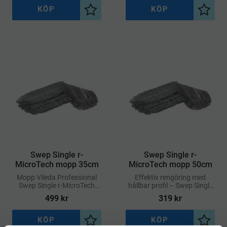
KÖP
KÖP
Lägg till i önskelista
Lägg ti
Swep Single r-
Swep Single r-
MicroTech mopp 35cm
MicroTech mopp 50cm
​Mopp Vileda Professional
Effektiv rengöring med
Swep Single r-MicroTech
hållbar profil – Swep Single
50cm
r-MicroTech
499
kr
319
kr
KÖP
KÖP
Lägg till i önskelista
Lägg ti