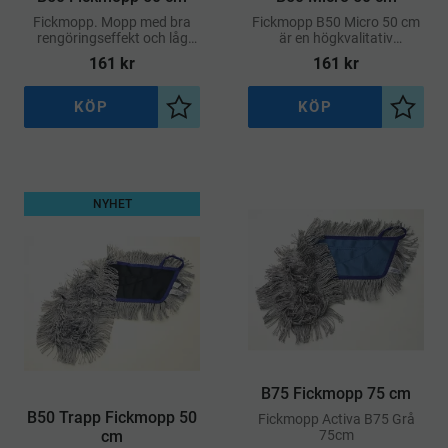
Fickmopp. Mopp med bra
Fickmopp B50 Micro 50 cm
rengöringseffekt och låg
är en högkvalitativ
friktion. Moppen glider lätt
mikrofibermopp framtagen
161
kr
161
kr
även vid våtstädning och
för professionell städning av
repar inte underlaget
både mindre och större
golvytor
KÖP
KÖP
Lägg till i önskelista
Lägg ti
NYHET
B75 Fickmopp 75 cm
B50 Trapp Fickmopp 50
​Fickmopp Activa B75 Grå
cm
75cm