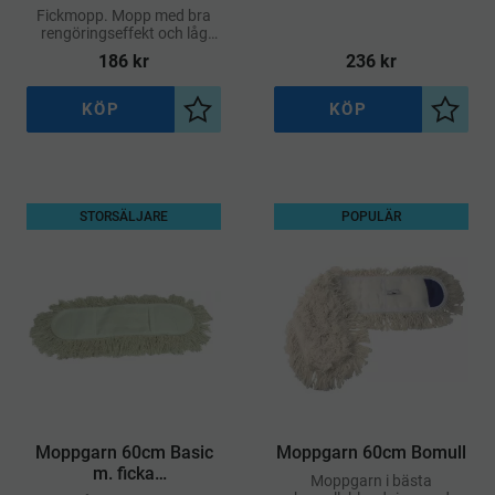
Fickmopp. Mopp med bra
rengöringseffekt och låg
friktion. Moppen glider lätt
186
kr
236
kr
även vid våtstädning och
repar inte underlaget
KÖP
KÖP
Lägg till i önskelista
Lägg ti
STORSÄLJARE
POPULÄR
Moppgarn 60cm Basic
Moppgarn 60cm Bomull
m. ficka
Moppgarn i bästa
Bomull/Polyester