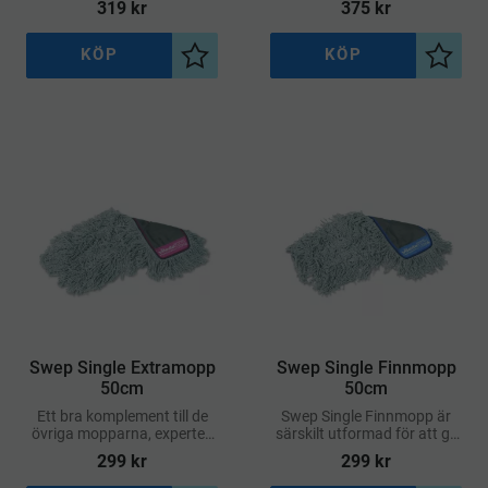
319
kr
375
kr
kombination av nya
generationens
supermikrofiber
KÖP
KÖP
Lägg till i önskelista
Lägg ti
Swep Single Extramopp
Swep Single Finnmopp
50cm
50cm
Ett bra komplement till de
Swep Single Finnmopp är
övriga mopparna, experten
särskilt utformad för att ge
på entréer, trappor och
en ergonomisk och effektiv
299
kr
299
kr
toaletter. 25/75 blandning
städning av golvytor
polyester/viskos