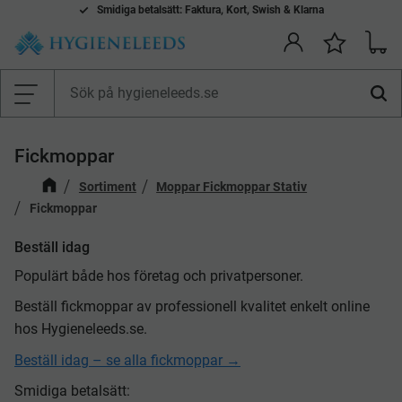
Smidiga betalsätt: Faktura, Kort, Swish & Klarna
Kundv
Önskelis
Meny
Fickmoppar
Sortiment
Moppar Fickmoppar Stativ
Fickmoppar
Beställ idag
Populärt både hos företag och privatpersoner.
Beställ fickmoppar av professionell kvalitet enkelt online
hos Hygieneleeds.se.
Beställ idag – se alla fickmoppar →
Smidiga betalsätt: