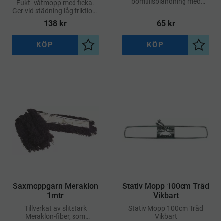
bomullsblandning med
Fukt- våtmopp med ficka.
ficka. Garnet är krympfritt
Ger vid städning låg friktion.
och tål att tvättas i 95°C.
Används med #10019,
138
kr
65
kr
Lämplig för torrmoppning
Stativ Mopp 60 cm Tråd
Vikbart
KÖP
KÖP
Lägg till i önskelista
Lägg ti
Saxmoppgarn Meraklon
Stativ Mopp 100cm Tråd
1mtr
Vikbart
Tillverkat av slitstark
Stativ Mopp 100cm Tråd
Meraklon-fiber, som
Vikbart