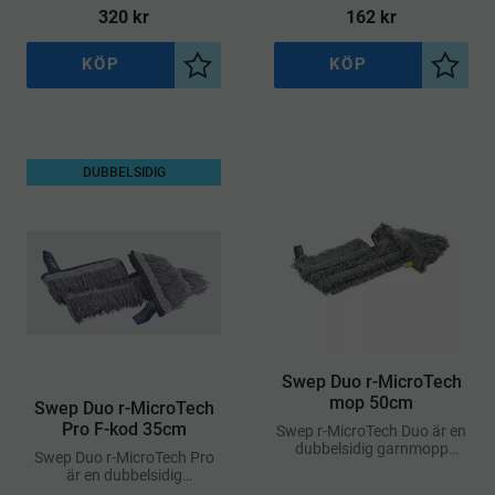
kombinerar hög hållbarhet
320
kr
162
kr
med god
rengöringsförmåga
KÖP
KÖP
Lägg till i önskelista
Lägg ti
DUBBELSIDIG
Swep Duo r-MicroTech
mop 50cm
Swep Duo r-MicroTech
Pro F-kod 35cm
Swep r-MicroTech Duo är en
dubbelsidig garnmopp
Swep Duo r-MicroTech Pro
tillverkad av upp till 30%
är en dubbelsidig
återvunnetmaterial
mikrofibermopp med en unik