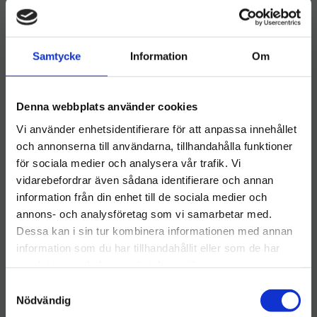
Samtycke
Information
Om
NYHET
Denna webbplats använder cookies
Vi använder enhetsidentifierare för att anpassa innehållet
och annonserna till användarna, tillhandahålla funktioner
för sociala medier och analysera vår trafik. Vi
vidarebefordrar även sådana identifierare och annan
​Swep Single r-
information från din enhet till de sociala medier och
Välkommen till hygieneleeds.se
MicroTech Pro 35 cm
​Saxmoppgarn Meraklon
annons- och analysföretag som vi samarbetar med.
Vill du handla som företag eller privatperson?
1 meter
Swep Single r-MicroTech Pro
Dessa kan i sin tur kombinera informationen med annan
är utvecklad för
Anpassad för stora ytor och
information som du har tillhandahållit eller som de har
professionella miljöer med
öppna golvytor Används
höga krav på både kvalitet
samlat in när du har använt deras tjänster.
tillsammans med
FÖRETAG
324
kr
349
kr
och hållbarhet
saxmoppstativ Justerbar
S
arbetsbredd beroende på
Priser visas exkl. moms
stativets position
Nödvändig
KÖP
KÖP
a
Lägg till i önskelista
Lägg ti