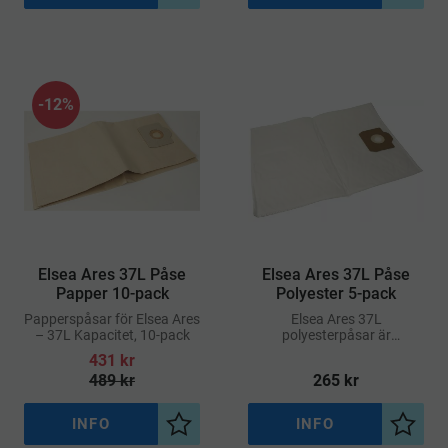
12
%
​Elsea Ares 37L Påse
​Elsea Ares 37L Påse
Papper 10-pack
Polyester 5-pack
Papperspåsar för Elsea Ares
Elsea Ares 37L
– 37L Kapacitet, 10-pack
polyesterpåsar är
utvecklade för effektiv
431
kr
uppsamling av damm och
489
kr
265
kr
smuts i professionella
städmiljöer
INFO
INFO
Lägg till i önskelista
Lägg ti