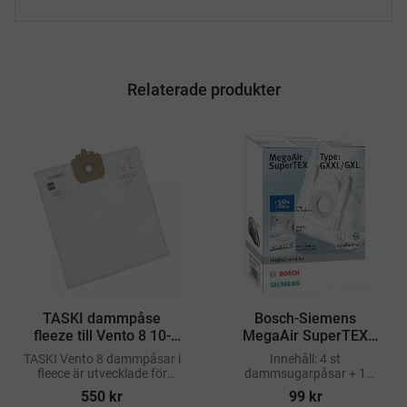
Relaterade produkter
​TASKI dammpåse
Bosch-Siemens
fleeze till Vento 8 10-
MegaAir SuperTEX
pack
GXXL/GXL
TASKI Vento 8 dammpåsar i
Innehåll: 4 st
Dammsugarpåsar 4-
fleece är utvecklade för
dammsugarpåsar + 1
pack
effektiv uppsamling av
mikrofilter
550
kr
99
kr
damm och smuts samtidigt