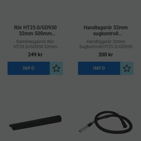
Rör HT25.0/GD930
Handtagsrör 32mm
32mm 500mm
sugkontroll
Aluminium
HT25.0/GD930
​Dammsugarrör Rör
​Handtagsrör 32mm
HT25.0/GD930 32mm
Sugkontroll HT25.0/GD930
500mm
249
kr
200
kr
INFO
INFO
Lägg till i önskelista
Lägg ti