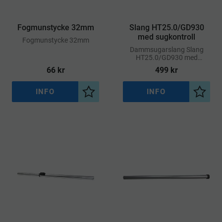
Fogmunstycke 32mm
Slang HT25.0/GD930
med sugkontroll
Fogmunstycke 32mm
Dammsugarslang Slang
HT25.0/GD930 med
Sugkontroll
66
kr
499
kr
INFO
INFO
Lägg till i önskelista
Lägg ti