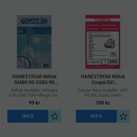
​HANESTROM Nilfisk
​HANESTROM Nilfisk
GM80-90 GS80-90
Coupé/GO
Dammsugarpåsar 5-
Dammsugarpåsar 5-
Nilfisk-modeller, inklusive
Passar flera modeller: AFK
pack
pack
G70, G90, G90 Allergic Vac,
PS/BS, Exido, Invite
GA70, GM80, GM80 Classic,
VC/Logic/LVC 1600 BME,
99
kr
100
kr
GM90, GP80, GP90, GS80,
Melissa 640-074, Nilfisk
GS84 och GS90
Coupé/GM60/GO, Volta
U3201/U3202/U3210/U421
INFO
INFO
Lägg till i önskelista
Lägg ti
0/U4220,