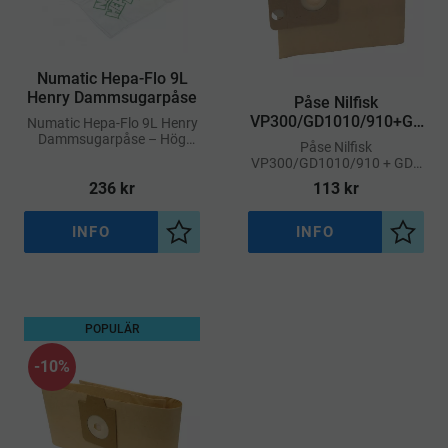
Numatic Hepa-Flo 9L
Henry Dammsugarpåse
Påse Nilfisk
VP300/GD1010/910+GD
Numatic Hepa-Flo 9L Henry
Dammsugarpåse – Hög
S 5-pack
Påse Nilfisk
Filtreringskapacitet för
VP300/GD1010/910 + GDS
Effektiv Rengöring
– Högkvalitativa
236
kr
113
kr
Dammsugarpåsar (5-pack)
INFO
INFO
Lägg till i önskelista
Lägg ti
POPULÄR
10
%