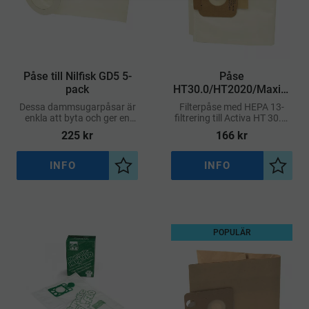
Påse till Nilfisk GD5 5-
Påse
pack
HT30.0/HT2020/Maxim
us 10-pack (HEPA13)
Dessa dammsugarpåsar är
Filterpåse med HEPA 13-
enkla att byta och ger en
filtrering till Activa HT 30.0,
hygienisk uppsamling av
HT2020 och Maximus är en
225
kr
166
kr
damm och smuts
mycket slitstark fleecepåse
utvecklad för professionell
och krävande
INFO
INFO
Lägg till i önskelista
Lägg ti
POPULÄR