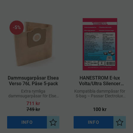
5
%
Dammsugarpåsar Elsea
​HANESTROM E-lux
Verso 76L Påse 5-pack
Volta/Ultra Silencer
Dammpåsar 5-p
Extra rymliga
Kompatibla dammpåsar för
dammsugarpåsar för Elsea
S-bag – Passar Electrolux,
Verso – 76 liters kapacitet
Volta & Ultra Silencer
711
kr
749
kr
100
kr
INFO
INFO
Lägg till i önskelista
Lägg ti