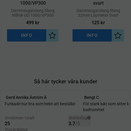
1000/VP300
svart
​Dammsugarslang Slang
​Dammsugarslang Slang
Nilfisk GD 1000/VP300
32mm Löpmeter Svart
499
kr
125
kr
INFO
INFO
Lägg till i önskelista
Lägg ti
Så här tycker våra kunder