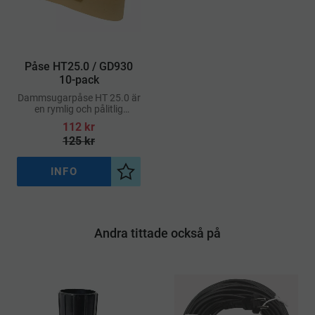
Påse HT25.0 / GD930
10-pack
Dammsugarpåse HT 25.0 är
en rymlig och pålitlig
dammsugarpåse som är
112
kr
särskilt framtagen för
125
kr
Activa HT 25.0 och passar
även Nilfisk GD930
INFO
Lägg till i önskelista
Andra tittade också på