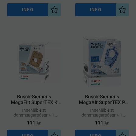
som sugkraften bibehålls
INFO
INFO
Lägg till i önskelista
Lägg ti
Bosch-Siemens
​Bosch-Siemens
MegaFilt SuperTEX K
MegaAir SuperTEX P
Dammsugarpåsar 4-
Dammsugarpåsar 4-
Innehåll: 4 st
Innehåll: 4 st
pack
pack
dammsugarpåsar + 1
dammsugarpåsar + 1
mikrofilter
mikrofilter
111
kr
111
kr
INFO
INFO