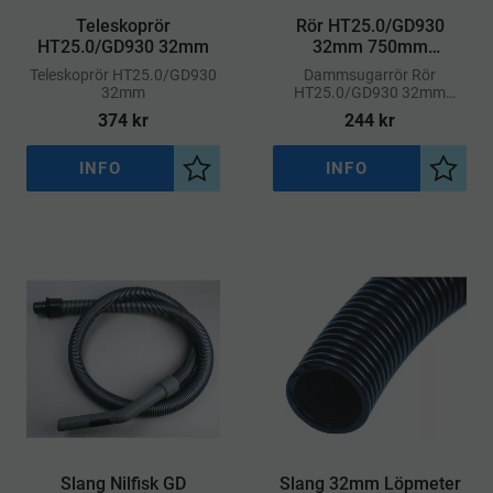
Teleskoprör
Rör HT25.0/GD930
HT25.0/GD930 32mm
32mm 750mm
Aluminium
​Teleskoprör HT25.0/GD930
​Dammsugarrör Rör
32mm
HT25.0/GD930 32mm
750mm
374
kr
244
kr
INFO
INFO
Lägg till i önskelista
Lägg ti
Slang Nilfisk GD
Slang 32mm Löpmeter