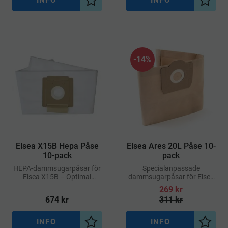
Lägg till i önskelista
Lägg ti
14
%
​Elsea X15B Hepa Påse
​Elsea Ares 20L Påse 10-
10-pack
pack
HEPA-dammsugarpåsar för
Specialanpassade
Elsea X15B – Optimal
dammsugarpåsar för Elsea
filtrering & hygien
Ares 20L
269
kr
674
kr
311
kr
INFO
INFO
Lägg till i önskelista
Lägg ti