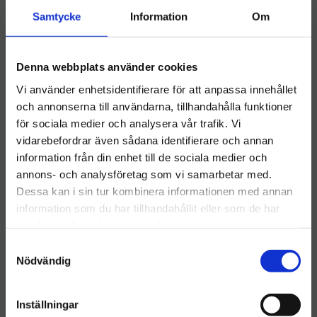
Samtycke
Information
Om
Denna webbplats använder cookies
Vi använder enhetsidentifierare för att anpassa innehållet
och annonserna till användarna, tillhandahålla funktioner
Sprintus Artos
Påse High Filtration
för sociala medier och analysera vår trafik. Vi
Filterpåse 5-pack
HT25.0/GD930
vidarebefordrar även sådana identifierare och annan
Sprintus Artos filterpåsar är
​Påse High Filtration
information från din enhet till de sociala medier och
Välkommen till hygieneleeds.se
designade för att samla upp
HT25.0/GD930
annons- och analysföretag som vi samarbetar med.
damm och smuts effektivt
Vill du handla som företag eller privatperson?
211
kr
112
kr
och bibehålla sugkraften
Dessa kan i sin tur kombinera informationen med annan
under städning
information som du har tillhandahållit eller som de har
INFO
INFO
Lägg till i önskelista
Lägg ti
samlat in när du har använt deras tjänster.
FÖRETAG
S
Priser visas exkl. moms
Nödvändig
a
m
PRIVAT
t
Inställningar
Priser visas inkl. moms
y