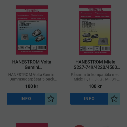
​HANESTROM Volta
​HANESTROM Miele
Gemini
S227-749/4220/4580
Dammsugarpåsar 5-
Dammsugarpåsar 5-
HANESTROM Volta Gemini
Påsarna är kompatibla med
pack
pack
Dammsugarpåsar 5-pack
Miele F-, H-, J-, G-, M-, S4-
Högpresterande
och S6-serierna och gör byte
100
kr
100
kr
dammsugarpåsar –
enkelt och hygieniskt
Speciellt för Volta Gemini
INFO
INFO
Lägg till i önskelista
Lägg ti