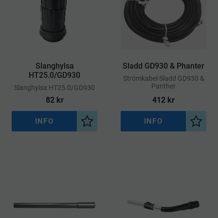
Slanghylsa
Sladd GD930 & Phanter
HT25.0/GD930
​Strömkabel Sladd GD930 &
Panther
​Slanghylsa HT25.0/GD930
82
kr
412
kr
INFO
INFO
Lägg till i önskelista
Lägg ti