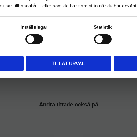
har tillhandahållit eller som de har samlat in när du har använt 
FÖRETAG
PRIVAT
Priser visas exkl. moms
Priser visas inkl. moms
Inställningar
Statistik
TILLÅT URVAL
a
Andra tittade också på