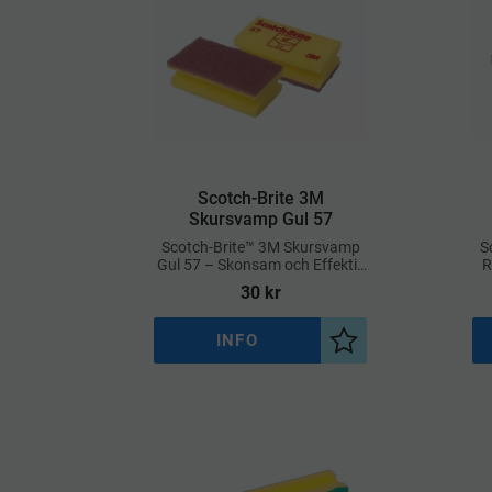
​Scotch-Brite 3M
Skursvamp Gul 57
Scotch-Brite™ 3M Skursvamp
S
Gul 57 – Skonsam och Effektiv
R
för Zonad Hygienstädning
30
kr
INFO
Lägg till i önskelist