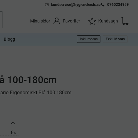
kundservice@hygieneleeds.se
0760234959
Kundvag
Önskelista
Favoriter
Kundvagn
Mina sidor
Blogg
Inkl. moms
Exkl. Moms
Blå 100-180cm
 Vario Ergonomiskt Blå 100-180cm
6
%