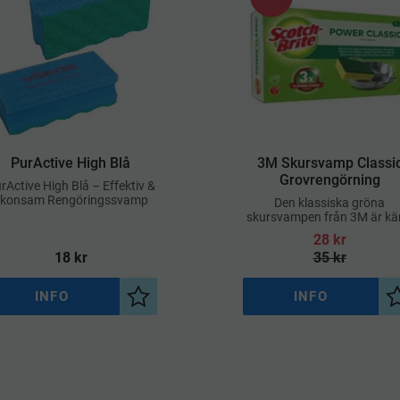
​PurActive High Blå
​3M Skursvamp Classi
Grovrengörning
rActive High Blå – Effektiv &
konsam Rengöringssvamp
Den klassiska gröna
skursvampen från 3M är k
för sin hållbarhet och
28
kr
effektivitet
18
kr
35
kr
INFO
INFO
a
Lägg till i önskelista