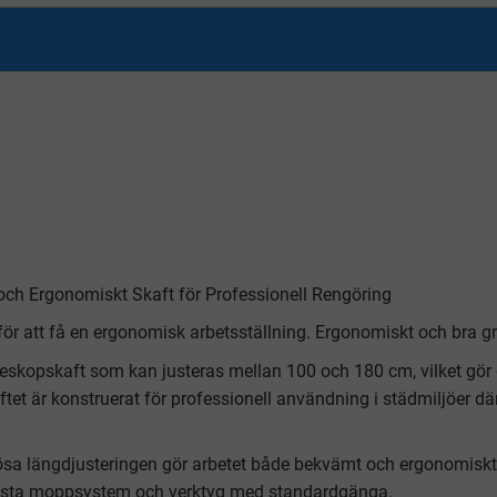
och Ergonomiskt Skaft för Professionell Rengöring
för att få en ergonomisk arbetsställning. Ergonomiskt och bra g
eleskopskaft som kan justeras mellan 100 och 180 cm, vilket gör 
et är konstruerat för professionell användning i städmiljöer där
ösa längdjusteringen gör arbetet både bekvämt och ergonomiskt,
lesta moppsystem och verktyg med standardgänga.