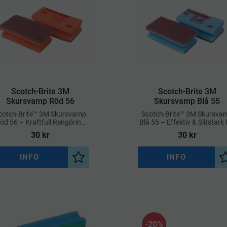
​Scotch-Brite 3M
​Scotch-Brite 3M
Skursvamp Röd 56
Skursvamp Blå 55
cotch-Brite™ 3M Skursvamp
Scotch-Brite™ 3M Skursva
öd 56 – Kraftfull Rengöring
Blå 55 – Effektiv & Slitstark 
med Skonsam Touch
Repfri Rengöring
30
kr
30
kr
INFO
INFO
a
Lägg till i önskelista
20
%