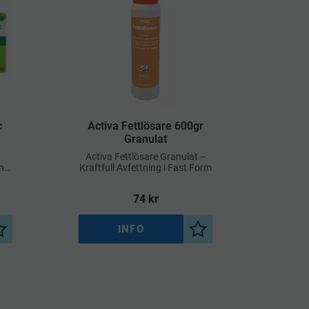
c
​Activa Fettlösare 600gr
Granulat
Activa Fettlösare Granulat –
änd
Kraftfull Avfettning i Fast Form
74
kr
INFO
Lägg till i önskelista
Lägg till i önskelista