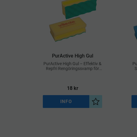
​PurActive High Gul
PurActive High Gul – Effektiv &
Pu
Repfri Rengöringssvamp för
S
Hygienkänsliga Miljöer
18
kr
INFO
Lägg till i önskelist