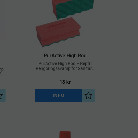
​PurActive High Röd
PurActive High Röd – Repfri
Rengöringssvamp för Sanitära
mp
Utrymmen
för
18
kr
INFO
Lägg till i önskelista
Lägg till i önskelista