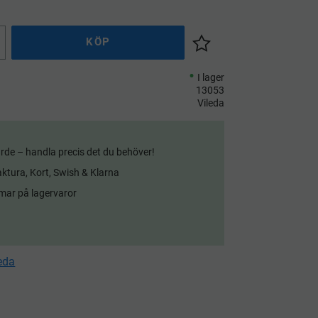
KÖP
Lägg till i önskelista
I lager
13053
Vileda
rde – handla precis det du behöver!
aktura, Kort, Swish & Klarna
mar på lagervaror
leda