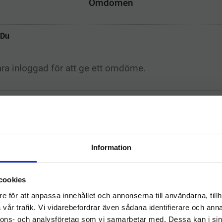
Omdömen
o
r
I
e
k
n
s
t
Du
Relaterade produkter
Information
Välkommen till
cookies
hygieneleeds.se
e för att anpassa innehållet och annonserna till användarna, tillh
Vill du handla som företag eller privatperson?
vår trafik. Vi vidarebefordrar även sådana identifierare och anna
nnons- och analysföretag som vi samarbetar med. Dessa kan i sin