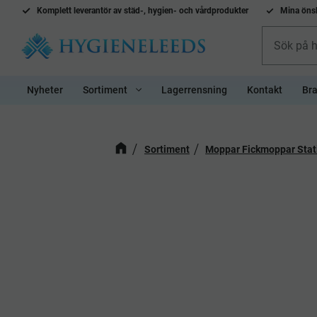
Komplett l
everantör av städ-, hygien- och vårdprodukter
Mina önsk
Nyheter
Sortiment
Lagerrensning
Kontakt
Bra
Sortiment
Moppar Fickmoppar Stat