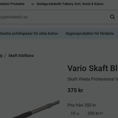
elistor Produkter
Smidiga betalsätt: Faktura, Kort, Swish & Klarna
bantia avfallspåsar för olika behov
Hygienprodukter för förskola
iv
Skaft Ställbara
Vario Skaft 
​Skaft Vileda Professional
375
kr
Pris från 350 kr
10
350 kr
/
ST
ST