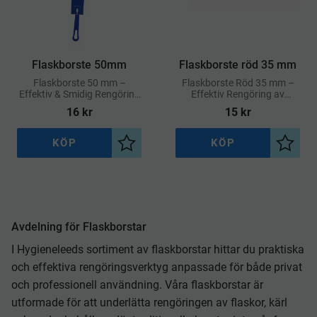
​Flaskborste 50mm
​Flaskborste röd 35 mm
Flaskborste 50 mm –
Flaskborste Röd 35 mm –
Effektiv & Smidig Rengöring
Effektiv Rengöring av
av Flaskor och Behållare
Flaskor och Trånga
16
kr
15
kr
Utrymmen
KÖP
KÖP
Lägg till i önskelista
Lägg ti
Avdelning för Flaskborstar
I Hygieneleeds sortiment av flaskborstar hittar du praktiska
och effektiva rengöringsverktyg anpassade för både privat
och professionell användning. Våra flaskborstar är
utformade för att underlätta rengöringen av flaskor, kärl