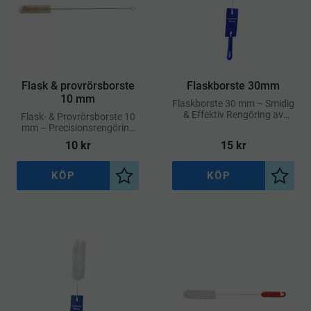
​Flask & provrörsborste
​Flaskborste 30mm
10 mm
Flaskborste 30 mm – Smidig
& Effektiv Rengöring av
Flask- & Provrörsborste 10
Flaskor och Rör
mm – Precisionsrengöring
för Smala Kärl
10
kr
15
kr
KÖP
KÖP
Lägg till i önskelista
Lägg ti