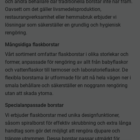
och andra behållare där traditionella borstar inte når fram.
Oavsett om det gäller livsmedelsproduktion,
restaurangverksamhet eller hemmabruk erbjuder vi
lösningar som säkerställer en grundlig och hygienisk
rengöring.
Mångsidiga flaskborstar
Vårt sortiment omfattar flaskborstar i olika storlekar och
former, anpassade för rengöring av allt från babyflaskor
och vattenflaskor till termoser och laboratorieflaskor. De
flexibla borstarna är utformade för att nå hela vägen ner i
smala behållare och säkerställer en noggrann rengöring
utan att skada ytorna.
Specialanpassade borstar
Vi erbjuder flaskborstar med unika designfunktioner,
såsom spiralborst för effektiv skrubbning och extra långa
handtag som gör det möjligt att rengöra djupare och
trängre utrymmen. Dessa borstar passar utmärkt för