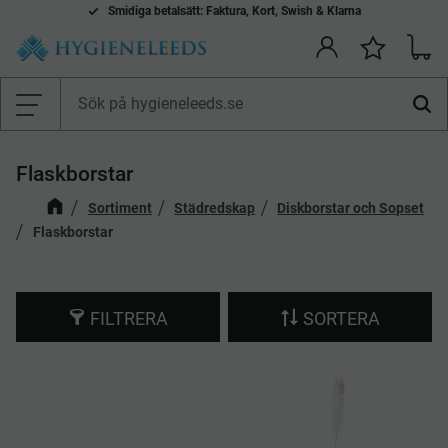
Smidiga betalsätt: Faktura, Kort, Swish & Klarna
Mina önskelistor Produkter
Kundv
Önskelis
Meny
Flaskborstar
Sortiment
Städredskap
Diskborstar och Sopset
Flaskborstar
FILTRERA
SORTERA