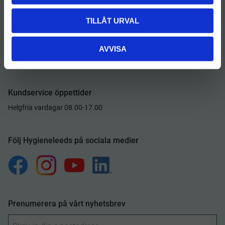
Varuvägen 9
125 30 Älvsjö
TILLÅT URVAL
Besöks- & leveransadress
:
Varuvägen 9
AVVISA
125 30 Älvsjö
Kundservice öppettider
Helgfria vardagar 08.00-17.00
Följ Hygieneleeds på sociala medier
Prenumerera på vårt nyhetsbrev