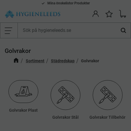
Smidiga betalsätt: Faktura, Kort, Swish & Klarna
Mina önskelistor Produkter
Kundv
Önskelis
Meny
Golvrakor
Sortiment
Städredskap
Golvrakor
Golvrakor Plast
Golvrakor Stål
Golvrakor Tillbehör