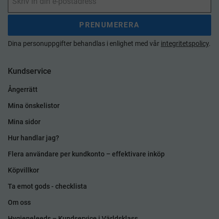
PRENUMERERA
Dina personuppgifter behandlas i enlighet med vår
integritetspolicy
.
Kundservice
Ångerrätt
Mina önskelistor
Mina sidor
Hur handlar jag?
Flera användare per kundkonto – effektivare inköp
Köpvillkor
Ta emot gods - checklista
Om oss
Hygieneleeds – Kundservice i Världsklass