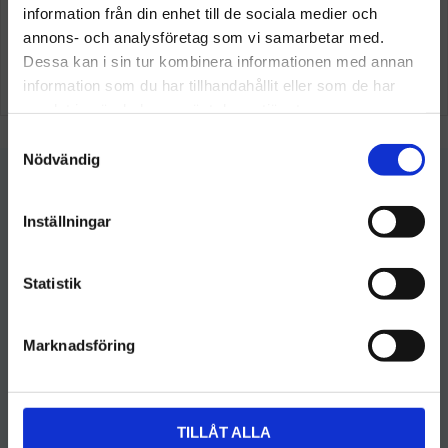
information från din enhet till de sociala medier och
Välkommen till hygieneleeds.se
annons- och analysföretag som vi samarbetar med.
Vill du handla som företag eller privatperson?
Dessa kan i sin tur kombinera informationen med annan
information som du har tillhandahållit eller som de har
samlat in när du har använt deras tjänster.
FÖRETAG
S
Priser visas exkl. moms
Nödvändig
a
m
PRIVAT
t
Inställningar
Priser visas inkl. moms
y
c
k
Statistik
Hygieneleeds
e
s
kundservice@hygieneleeds.se
Marknadsföring
v
Kundtjänst: 076 023 4959
a
Organisationsnummer: 770124-7616
l
Fakturaadress
:
TILLÅT ALLA