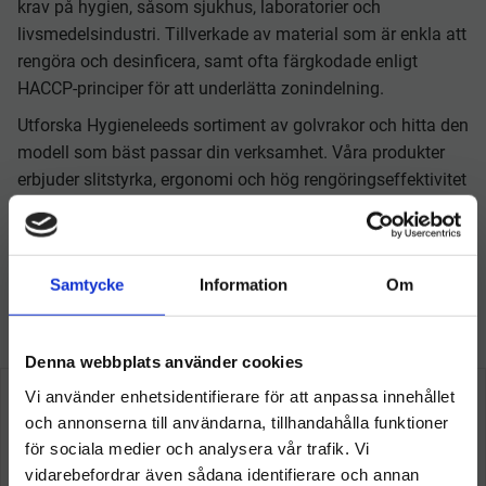
krav på hygien, såsom sjukhus, laboratorier och
livsmedelsindustri. Tillverkade av material som är enkla att
rengöra och desinficera, samt ofta färgkodade enligt
HACCP-principer för att underlätta zonindelning.
Utforska Hygieneleeds sortiment av golvrakor och hitta den
modell som bäst passar din verksamhet. Våra produkter
erbjuder slitstyrka, ergonomi och hög rengöringseffektivitet
för professionella miljöer. Kontakta oss gärna för
rådgivning eller offert vid större beställningar.
Samtycke
Information
Om
Så här tycker våra kunder
Denna webbplats använder cookies
Vi använder enhetsidentifierare för att anpassa innehållet
och annonserna till användarna, tillhandahålla funktioner
för sociala medier och analysera vår trafik. Vi
vidarebefordrar även sådana identifierare och annan