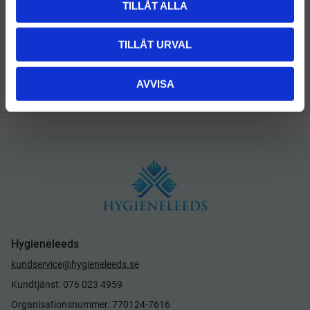
TILLÅT ALLA
TILLÅT URVAL
AVVISA
Hygieneleeds
kundservice@hygieneleeds.se
Kundtjänst: 076 023 4959
Organisationsnummer: 770124-7616