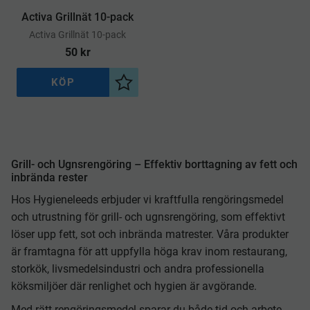
Activa Grillnät 10-pack
​Activa Grillnät 10-pack
50
kr
KÖP
Lägg till i önskelista
Grill- och Ugnsrengöring – Effektiv borttagning av fett och
inbrända rester
Hos Hygieneleeds erbjuder vi kraftfulla rengöringsmedel
och utrustning för grill- och ugnsrengöring, som effektivt
löser upp fett, sot och inbrända matrester. Våra produkter
är framtagna för att uppfylla höga krav inom restaurang,
storkök, livsmedelsindustri och andra professionella
köksmiljöer där renlighet och hygien är avgörande.
Med rätt rengöringsmedel sparar du både tid och arbete,