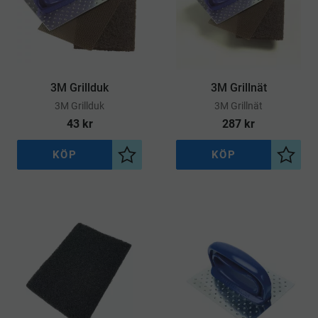
3M Grillduk
3M Grillnät
​3M Grillduk
​3M Grillnät
43
kr
287
kr
KÖP
KÖP
Lägg till i önskelista
Lägg ti