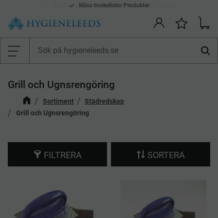
Smidiga betalsätt: Faktura, Kort, Swish & Klarna
Mina önskelistor Produkter
Kundv
Önskelis
Meny
Grill och Ugnsrengöring
Sortiment
Städredskap
Grill och Ugnsrengöring
FILTRERA
SORTERA