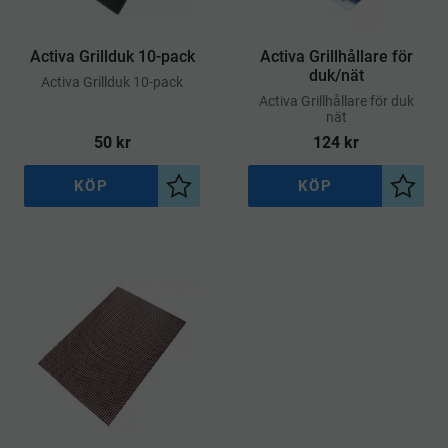
Activa Grillduk 10-pack
Activa Grillhållare för
duk/nät
​Activa Grillduk 10-pack
​Activa Grillhållare för duk
nät
50
kr
124
kr
KÖP
KÖP
Lägg till i önskelista
Lägg ti