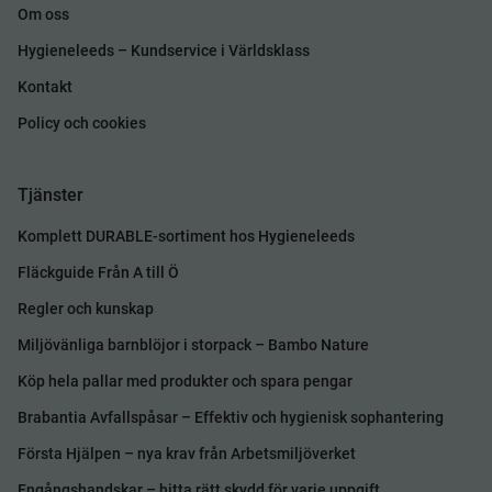
Om oss
Hygieneleeds – Kundservice i Världsklass
Kontakt
Policy och cookies
Tjänster
Komplett DURABLE-sortiment hos Hygieneleeds
Fläckguide Från A till Ö
Regler och kunskap
Miljövänliga barnblöjor i storpack – Bambo Nature
Köp hela pallar med produkter och spara pengar
Brabantia Avfallspåsar – Effektiv och hygienisk sophantering
Första Hjälpen – nya krav från Arbetsmiljöverket
Engångshandskar – hitta rätt skydd för varje uppgift