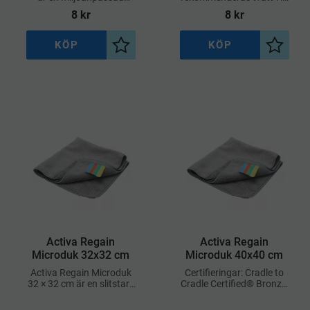
mikrofiberduk med bra
60°C, vilket är mer
8
kr
8
kr
kvalitet och funktion
skonsamt för miljön
KÖP
KÖP
Lägg till i önskelista
Lägg til
Activa Regain
Activa Regain
Microduk 32x32 cm
Microduk 40x40 cm
Activa Regain Microduk
Certifieringar: Cradle to
32 × 32 cm är en slitstark
Cradle Certified® Bronze,
och effektiv
Svanenmärkt
mikrofiberduk som