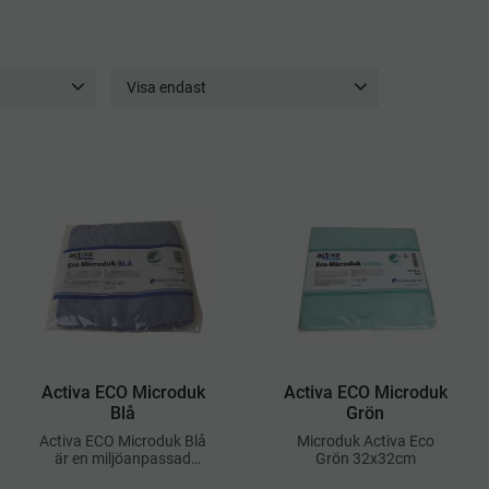
Visa endast
ik
1
Finns i lager
17
Activa ECO Microduk
Activa ECO Microduk
Blå
Grön
Activa ECO Microduk Blå
​Microduk Activa Eco
är en miljöanpassad
Grön 32x32cm
mikrofiberduk av hög