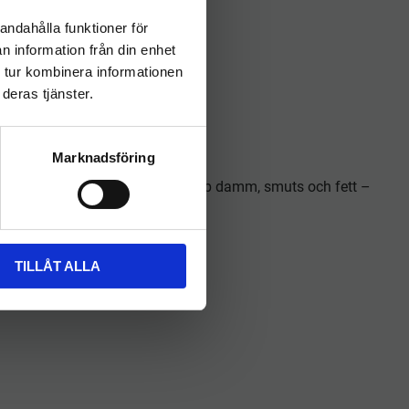
KÖP
andahålla funktioner för
l i önskelista
Lägg till i önskelista
n information från din enhet
 tur kombinera informationen
deras tjänster.
Marknadsföring
 egenskaper fångar duken enkelt upp damm, smuts och fett –
der eller ludd efter sig.
TILLÅT ALLA