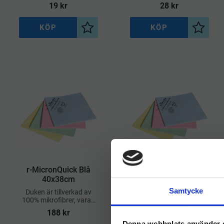
19
kr
28
kr
rengör på djupet och ger
ett skinande rent resultat
– helt utan behov
KÖP
KÖP
Lägg till i önskelista
Lägg til
r-MicronQuick Blå
r-MicronQuick Röd
40x38cm
40x38cm
Samtycke
Duken är tillverkad av
Kan tvättas upp till 400
100% mikrofibrer, varav
gånger utan att tappa
en stor del kommer från
effekt
188
kr
188
kr
återvunnet hushållsavfall
Denna webbplats använder 