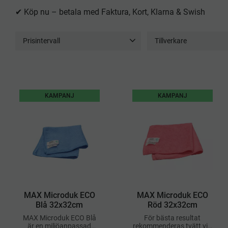
✔ Köp nu – betala med Faktura, Kort, Klarna & Swish
Prisintervall
Tillverkare
8
188
Activa
6
Hygientekn
MAX
4
Vikan
1
Visa fler
KAMPANJ
KAMPANJ
MAX Microduk ECO
MAX Microduk ECO
Blå 32x32cm
Röd 32x32cm
MAX Microduk ECO Blå
För bästa resultat
är en miljöanpassad
rekommenderas tvätt vid