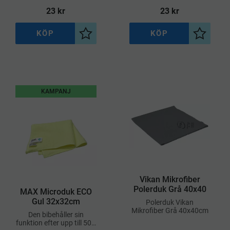
23
kr
23
kr
KÖP
KÖP
l i önskelista
Lägg till i önskelista
Lägg till
KAMPANJ
Vikan Mikrofiber
Polerduk Grå 40x40
MAX Microduk ECO
Gul 32x32cm
​Polerduk Vikan
Mikrofiber Grå 40x40cm
Den bibehåller sin
funktion efter upp till 500