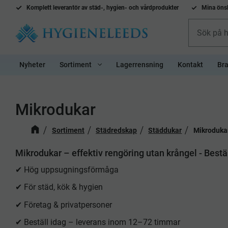
Komplett l
everantör av städ-, hygien- och vårdprodukter
Mina önsk
Nyheter
Sortiment
Lagerrensning
Kontakt
Bra
Mikrodukar
Sortiment
Städredskap
Städdukar
Mikroduka
Mikrodukar – effektiv rengöring utan krångel - Bestä
✔ Hög uppsugningsförmåga
✔ För städ, kök & hygien
✔ Företag & privatpersoner
✔ Beställ idag – leverans inom 12–72 timmar