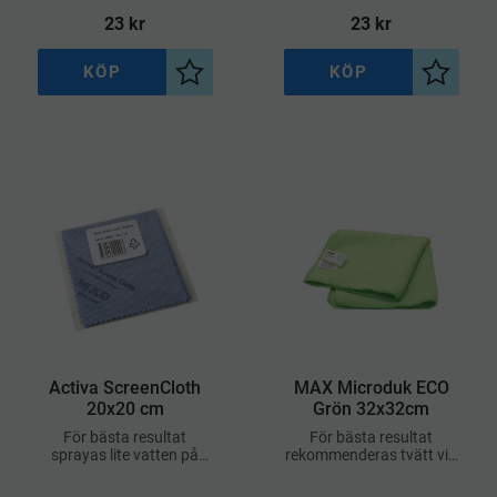
kvalitet som kan
23
kr
23
kr
användas på alla hårda
ytor, både torr och fuktig
KÖP
KÖP
l i önskelista
Lägg till i önskelista
Lägg til
Activa ScreenCloth
MAX Microduk ECO
20x20 cm
Grön 32x32cm
För bästa resultat
För bästa resultat
sprayas lite vatten på
rekommenderas tvätt vid
duken innan avtorkning
60°C, vilket är mer
skonsamt för miljön