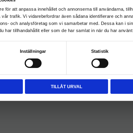
hygieneleeds.se
viktigt
KÖP
KÖP
e för att anpassa innehållet och annonserna till användarna, tillh
l i önskelista
Lägg till i önskelista
Lägg til
Vill du handla som företag eller privatperson?
vår trafik. Vi vidarebefordrar även sådana identifierare och anna
nnons- och analysföretag som vi samarbetar med. Dessa kan i sin
har tillhandahållit eller som de har samlat in när du har använt 
FÖRETAG
PRIVAT
Priser visas exkl. moms
Priser visas inkl. moms
ikrofiber
Inställningar
Statistik
ktiv rengöring, både torr och våt. Tack vare mikrofiberns unika
m glas, speglar, rostfritt stål, kakel och plast, utan att lämna rän
TILLÅT URVAL