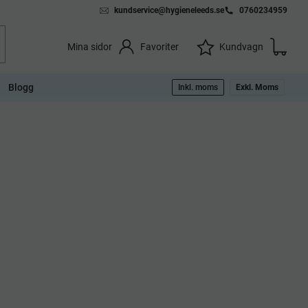
kundservice@hygieneleeds.se
0760234959
Kundvag
Önskelista
Favoriter
Kundvagn
Mina sidor
Blogg
Inkl. moms
Exkl. Moms