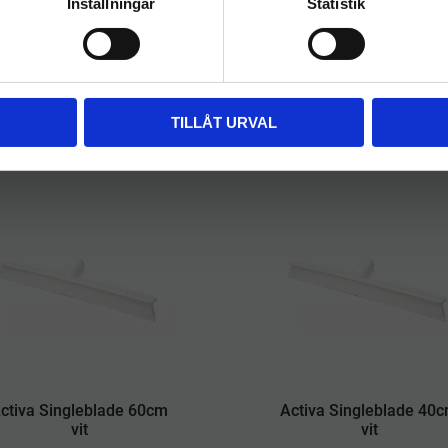
Inställningar
Statistik
Golvraka Activa Singleblade
​Golvraka Activa Singlebla
50cm blå
Blå 40cm
212
kr
209
kr
INFO
INFO
a
Lägg till i önskelista
TILLÅT URVAL
ctiva Singleblade 60cm
Activa Singleblade 40
vit
vit