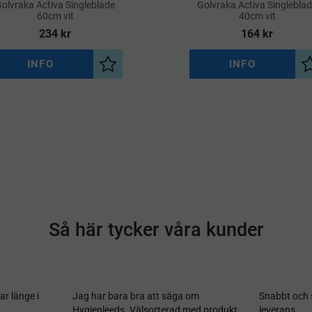
olvraka Activa Singleblade
​Golvraka Activa Singlebla
60cm vit
40cm vit
234
kr
164
kr
INFO
INFO
a
Lägg till i önskelista
Så här tycker våra kunder