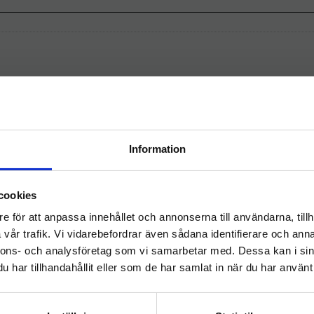
Relaterade produkter
Information
Välkommen till
cookies
hygieneleeds.se
e för att anpassa innehållet och annonserna till användarna, tillh
Vill du handla som företag eller privatperson?
vår trafik. Vi vidarebefordrar även sådana identifierare och anna
nnons- och analysföretag som vi samarbetar med. Dessa kan i sin
har tillhandahållit eller som de har samlat in när du har använt 
FÖRETAG
PRIVAT
ctiva Singleblade 50cm
Activa Singleblade 40
Priser visas exkl. moms
Priser visas inkl. moms
blå
blå