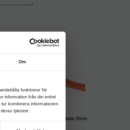
Om
andahålla funktioner för
n information från din enhet
 tur kombinera informationen
deras tjänster.
cm
Activa Singleblade 50cm
röd