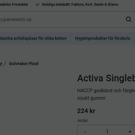
elistor Produkter
Smidiga betalsätt: Faktura, Kort, Swish & Klarna
bantia avfallspåsar för olika behov
Hygienprodukter för förskola
or
Golvrakor Plast
Activa Single
HACCP godkänd och färgko
mjukt gummi
224
kr
Antal
-
+