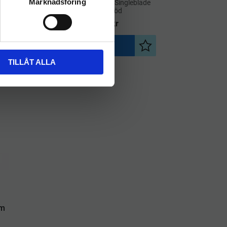
Marknadsföring
de
​Golvraka Activa Singleblade
50cm röd
224
kr
INFO
Lägg till i önskelista
Lägg till i önskelista
TILLÅT ALLA
cm