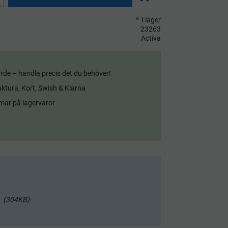
Lägg till i önskelista
I lager
23263
Activa
rde – handla precis det du behöver!
aktura, Kort, Swish & Klarna
mar på lagervaror
304KB