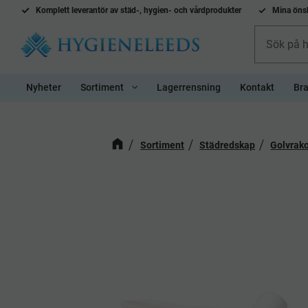
Komplett l
everantör av städ-, hygien- och vårdprodukter
Mina önsk
Nyheter
Sortiment
Lagerrensning
Kontakt
Bra
Sortiment
Städredskap
Golvrak