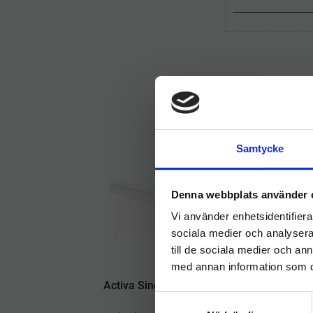
Samtycke
Denna webbplats använder 
Vi använder enhetsidentifierar
sociala medier och analysera 
till de sociala medier och a
med annan information som du 
Activa Singleblade 70cm
A
vit
S