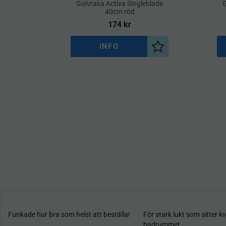
​Golvraka Activa Singleblade
G
40cm röd
174
kr
INFO
Lägg till i önskelist