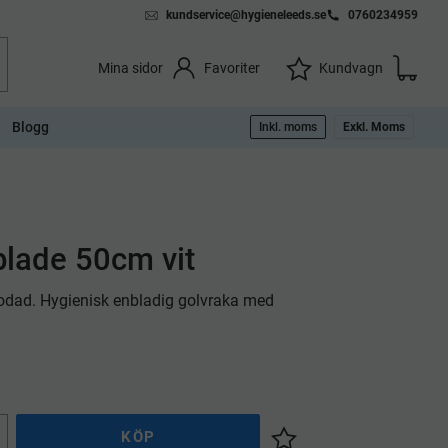
kundservice@hygieneleeds.se
0760234959
Kundvag
Önskelista
Favoriter
Kundvagn
Mina sidor
Blogg
Inkl. moms
Exkl. Moms
blade 50cm vit
dad. Hygienisk enbladig golvraka med
KÖP