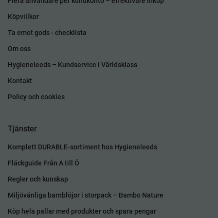
Flera användare per kundkonto – effektivare inköp
Köpvillkor
Ta emot gods - checklista
Om oss
Hygieneleeds – Kundservice i Världsklass
Kontakt
Policy och cookies
Tjänster
Komplett DURABLE-sortiment hos Hygieneleeds
Fläckguide Från A till Ö
Regler och kunskap
Miljövänliga barnblöjor i storpack – Bambo Nature
Köp hela pallar med produkter och spara pengar