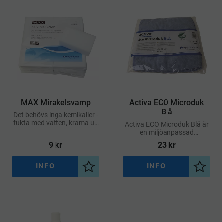
MAX Mirakelsvamp
Activa ECO Microduk
Blå
Det behövs inga kemikalier -
fukta med vatten, krama ur,
Activa ECO Microduk Blå är
gnugga lätt och fläckarna
en miljöanpassad
försvinner
mikrofiberduk av hög
9
kr
23
kr
kvalitet som kan användas
på alla hårda ytor, både torr
och fuktig
INFO
INFO
Lägg till i önskelista
Lägg ti