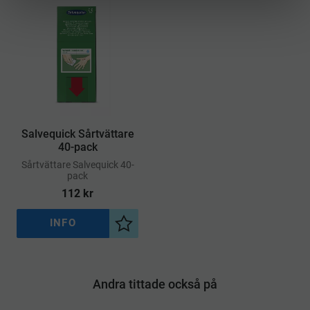
Salvequick Sårtvättare
40-pack
​Sårtvättare Salvequick 40-
pack
112
kr
INFO
Lägg till i önskelista
Andra tittade också på