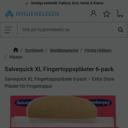
Smidiga betalsätt: Faktura, Kort, Swish & Klarna
Kundv
Önskelis
Meny
Sortiment
Skyddsmaterial
Första Hjälpen
Plåster
Salvequick XL Fingertoppsplåster 6-pack
Salvequick XL Fingertoppsplåster 6-pack – Extra Stora
Plåster för Fingertoppar