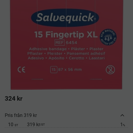
324
kr
Pris från 319 kr
10
319 kr
1
/
ST
ST
%