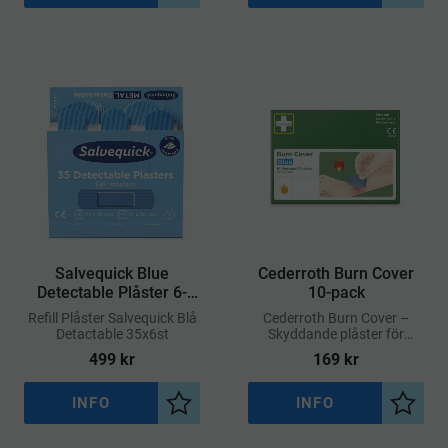
Salvequick Blue
Cederroth Burn Cover
Detectable Plåster 6-
10-pack
pack
​Refill Plåster Salvequick Blå
Cederroth Burn Cover –
Detactable 35x6st
Skyddande plåster för
mindre brännskador
499
kr
169
kr
INFO
INFO
Lägg till i önskelista
Lägg ti