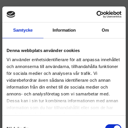
Samtycke
Information
Om
Denna webbplats använder cookies
Vi använder enhetsidentifierare för att anpassa innehållet
och annonserna till användarna, tillhandahålla funktioner
Cederroth Soft Foam
Cederroth Soft Foam
Bandage Blue 6cm x
Bandage Blue 6cm x 2m
för sociala medier och analysera vår trafik. Vi
4.5m
​Soft Foam Bandage Blue
​Soft Foam Bandage Blue
vidarebefordrar även sådana identifierare och annan
Cederroth 6cm x 4.5m
Cederroth 6cm x 2m
information från din enhet till de sociala medier och
Välkommen till hygieneleeds.se
138
kr
68
kr
annons- och analysföretag som vi samarbetar med.
Vill du handla som företag eller privatperson?
Dessa kan i sin tur kombinera informationen med annan
INFO
INFO
Lägg till i önskelista
Lägg ti
information som du har tillhandahållit eller som de har
samlat in när du har använt deras tjänster.
FÖRETAG
S
Priser visas exkl. moms