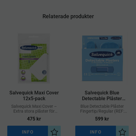
Relaterade produkter
​Salvequick Maxi Cover
Salvequick Blue
12x5-pack
Detectable Plåster
Fingertip/Regular 6-
Salvequick Maxi Cover –
Blue Detectable Plåster
pack
Extra stora plåster för
Fingertip/Regular (REF:
bättre täckning och skydd
51030126) från Salvequick
475
kr
599
kr
är utvecklade för
användning inom
livsmedelsindustrin
INFO
INFO
Lägg till i önskelista
Lägg ti