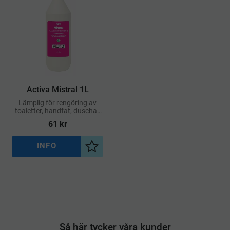
Activa Mistral 1L
Lämplig för rengöring av
toaletter, handfat, duschar,
badkar och övriga
61
kr
våtutrymmen
INFO
Lägg till i önskelista
Så här tycker våra kunder