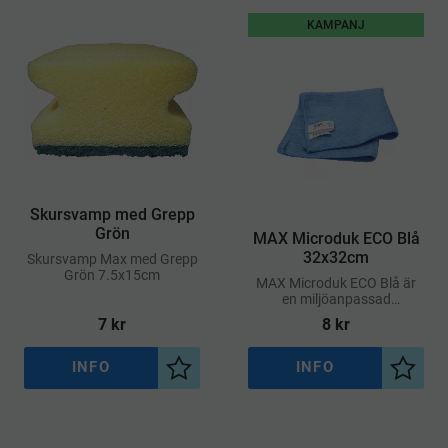
KAMPANJ
Skursvamp med Grepp
Grön
MAX Microduk ECO Blå
32x32cm
​Skursvamp Max med Grepp
Grön 7.5x15cm
MAX Microduk ECO Blå är
en miljöanpassad
mikrofiberduk med bra
7
kr
8
kr
kvalitet och funktion
INFO
INFO
Lägg till i önskelista
Lägg ti