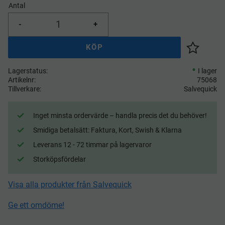
Antal
-
+
KÖP
Lägg till 
Lagerstatus
I lager
Artikelnr
75068
Tillverkare
Salvequick
Inget minsta ordervärde – handla precis det du behöver!
Smidiga betalsätt: Faktura, Kort, Swish & Klarna
Leverans 12 - 72 timmar på lagervaror
Storköpsfördelar
Visa alla produkter från Salvequick
Ge ett omdöme!