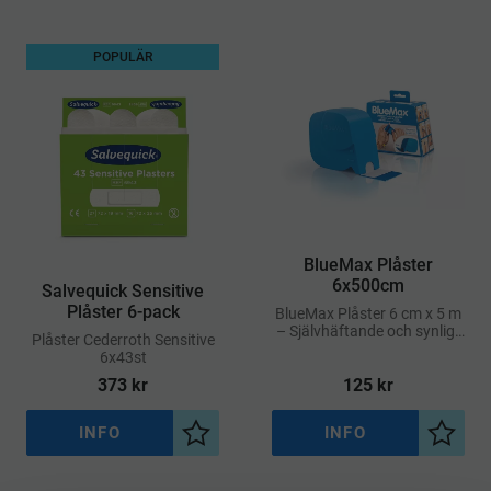
POPULÄR
BlueMax Plåster
6x500cm
Salvequick Sensitive
Plåster 6-pack
BlueMax Plåster 6 cm x 5 m
– Självhäftande och synligt
​Plåster Cederroth Sensitive
allroundplåster
6x43st
373
kr
125
kr
INFO
INFO
Lägg till i önskelista
Lägg ti