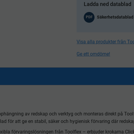
Ladda ned datablad
PDF
Visa alla produkter från Too
Ge ett omdöme!
upphängning av redskap och verktyg och monteras direkt på Tool
ad för att ge en stabil, säker och hygienisk förvaring där redska
ibla förvaringslösningen från Toolflex – erbjuder krokarna Clic