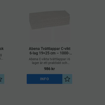
ck
​Abena Tvättlappar C-vikt
6-lag 19×25 cm – 1000-
ig
pack
k
Abena C-vikta tvättlappar i 6
lig
lager är ett praktiskt och
öga
hygieniskt alternativ för daglig
986
kr
kroppsvård inom vård, omsorg
och hemvård
INFO
Lägg till i önskelista
Lägg till i önskelista