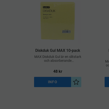
​Diskduk Gul MAX 10-pack
MAX Diskduk Gul är en slitstark
och absorberande
MA
rengöringsduk som passar
oc
perfekt för dagligt bruk i miljöer
48
kr
med höga hygienkrav
an
INFO
Lägg till i önskelist