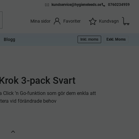
kundservice@hygieneleeds.se
0760234959
Kundvag
Önskelista
Favoriter
Kundvagn
Mina sidor
Blogg
Inkl. moms
Exkl. Moms
Krok 3-pack Svart
a Click ’n Go-funktion som gör dem enkla att
ttera vid förändrade behov