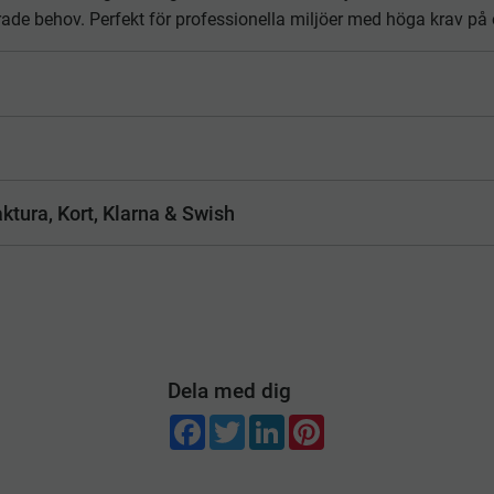
rade behov. Perfekt för professionella miljöer med höga krav på
ktura, Kort, Klarna & Swish
Dela med dig
F
T
L
P
a
w
i
i
c
i
n
n
e
t
k
t
b
t
e
e