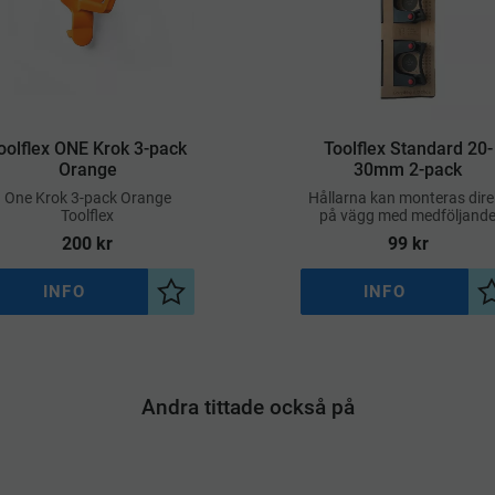
oolflex ONE Krok 3-pack
Toolflex Standard 20-
Orange
30mm 2-pack
​One Krok 3-pack Orange
Hållarna kan monteras dire
Toolflex
på vägg med medföljand
skruv och plugg eller använ
200
kr
99
kr
tillsammans med Toolflex
Original aluminiumskena
(köpes separat).
INFO
INFO
a
Lägg till i önskelista
Andra tittade också på