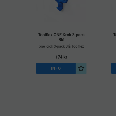
Toolflex ONE Krok 3-pack
T
Blå
​one Krok 3-pack Blå Toolflex
174
kr
INFO
Lägg till i önskelist