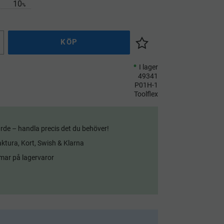
10
%
KÖP
Lägg till i önskelista
I lager
49341
P01H-1
Toolflex
rde – handla precis det du behöver!
aktura, Kort, Swish & Klarna
mar på lagervaror