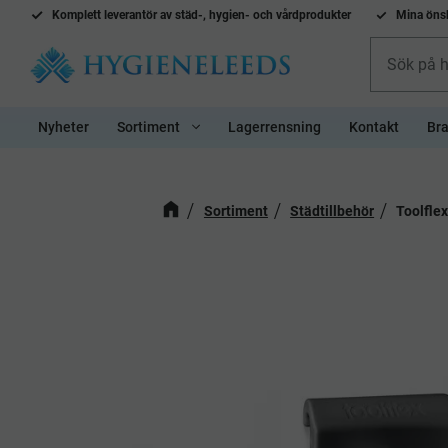
Komplett l
everantör av städ-, hygien- och vårdprodukter
Mina önsk
Nyheter
Sortiment
Lagerrensning
Kontakt
Bra
Sortiment
Städtillbehör
Toolfle