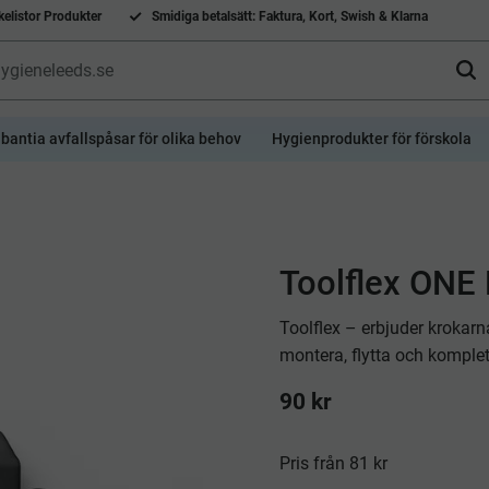
elistor Produkter
Smidiga betalsätt: Faktura, Kort, Swish & Klarna
bantia avfallspåsar för olika behov
Hygienprodukter för förskola
x
Toolflex ONE 
Toolflex – erbjuder krokarn
montera, flytta och komple
90
kr
Pris från 81 kr