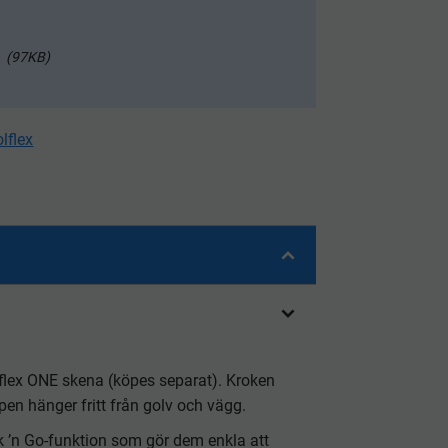
97KB
lflex
flex ONE skena (köpes separat). Kroken
pen hänger fritt från golv och vägg.
k ’n Go-funktion som gör dem enkla att