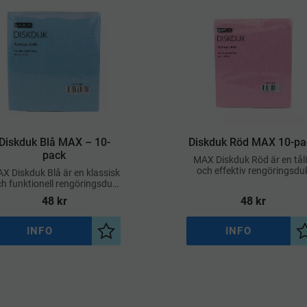
​Diskduk Blå MAX – 10-
​Diskduk Röd MAX 10-pa
pack
MAX Diskduk Röd är en tål
och effektiv rengöringsdu
X Diskduk Blå är en klassisk
som passar utmärkt för dag
h funktionell rengöringsduk
användning i miljöer med h
som lämpar sig för daglig
48
kr
48
kr
hygienkrav
vändning inom kök, städ och
livsmedelshantering
INFO
INFO
a
Lägg till i önskelista