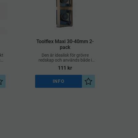
Toolflex Maxi 30-40mm 2-
pack
kt
Den är idealisk för grövre
e
redskap och används både i
das
garage, förråd, städskrubbar
111
kr
och andra professionella
miljöer där stabil och hygienisk
förvaring
INFO
Lägg till i önskelista
Lägg till i önskelista