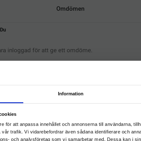
o
e
d
r
Omdömen
o
r
I
e
k
n
s
t
Du
Information
Relaterade produkter
Välkommen till
cookies
hygieneleeds.se
e för att anpassa innehållet och annonserna till användarna, tillh
Vill du handla som företag eller privatperson?
vår trafik. Vi vidarebefordrar även sådana identifierare och anna
nnons- och analysföretag som vi samarbetar med. Dessa kan i sin