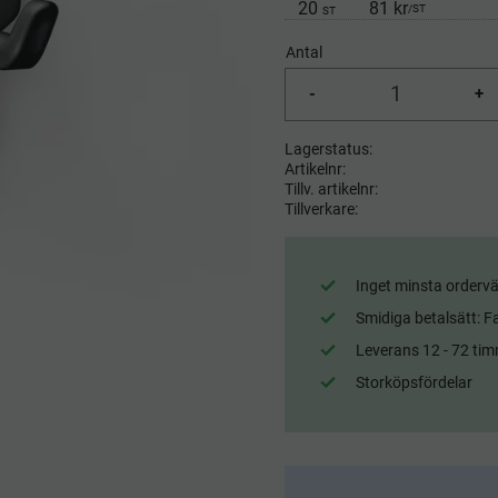
20
81 kr
/
ST
ST
Antal
-
+
Lagerstatus
Artikelnr
Tillv. artikelnr
Tillverkare
Inget minsta ordervä
Smidiga betalsätt: F
Leverans 12 - 72 tim
Storköpsfördelar