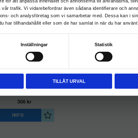
e för att anpassa innehållet och annonserna till användarna, tillh
Vill du handla som företag eller privatperson?
vår trafik. Vi vidarebefordrar även sådana identifierare och anna
nnons- och analysföretag som vi samarbetar med. Dessa kan i sin
har tillhandahållit eller som de har samlat in när du har använt 
FÖRETAG
PRIVAT
Priser visas exkl. moms
Priser visas inkl. moms
Inställningar
Statistik
ikan Golvraka Fast Enkel
50cm Blå
TILLÅT URVAL
lvraka Vikan Fast Enkel Blå
50cm
306
kr
INFO
a
Lägg till i önskelista