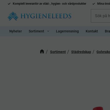
Komplett l
everantör av städ-, hygien- och vårdprodukter
Mina önsk
Nyheter
Sortiment
Lagerrensning
Kontakt
Bra
Sortiment
Städredskap
Golvrak