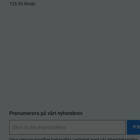
125 30 Älvsjö
Prenumerera på vårt nyhetsbrev
P
Dina personuppgifter behandlas i enlighet med vår
integritetspolicy
.