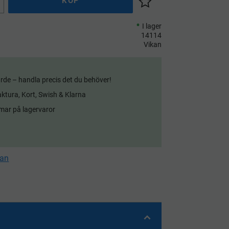
KÖP
Lägg till i önskelista
I lager
14114
Vikan
rde – handla precis det du behöver!
aktura, Kort, Swish & Klarna
mar på lagervaror
kan