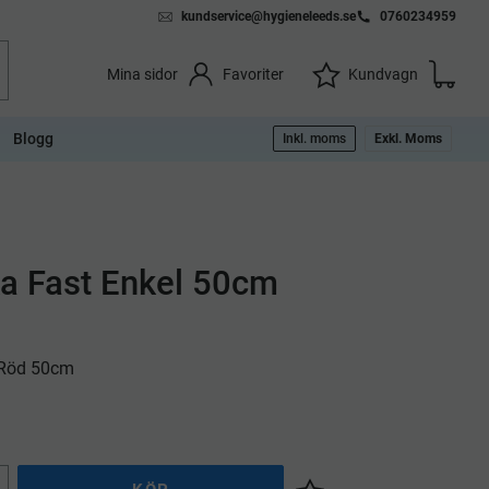
kundservice@hygieneleeds.se
0760234959
Kundvag
Önskelista
Favoriter
Kundvagn
Mina sidor
Blogg
Inkl. moms
Exkl. Moms
ka Fast Enkel 50cm
 Röd 50cm