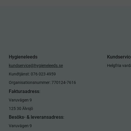
Hygieneleeds
Kundservic
kundservice@hygieneleeds.se
Helgfria var
Kundtjänst: 076 023 4959
Organisationsnummer: 770124-7616
Fakturaadress
:
Varuvägen 9
125 30 Älvsjö
Besöks- & leveransadress
:
Varuvägen 9